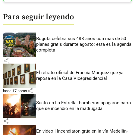
Para seguir leyendo
Bogotá celebra sus 488 años con más de 50
planes gratis durante agosto: esta es la agenda
completa
share
El retrato oficial de Francia Márquez que ya
reposa en la Casa Vicepresidencial
share
hace 17 horas
Susto en La Estrella: bomberos apagaron carro
que se incendió en la madrugada
share
En video | Incendiaron grúa en la vía Medellín-