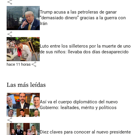
share
Trump acusa a las petroleras de ganar
“demasiado dinero” gracias a la guerra con
Irán
share
Luto entre los silleteros por la muerte de uno
de sus niños: llevaba dos días desaparecido
share
hace 11 horas
Las más leídas
Así va el cuerpo diplomático del nuevo
Gobierno: lealtades, mérito y políticos
share
Diez claves para conocer al nuevo presidente