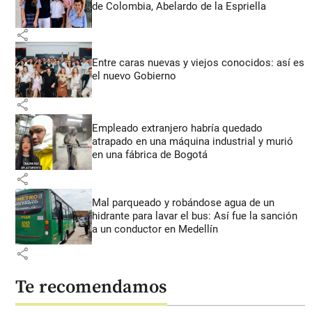
de Colombia, Abelardo de la Espriella
share
Entre caras nuevas y viejos conocidos: así es
el nuevo Gobierno
share
Empleado extranjero habría quedado
atrapado en una máquina industrial y murió
en una fábrica de Bogotá
share
Mal parqueado y robándose agua de un
hidrante para lavar el bus: Así fue la sanción
a un conductor en Medellín
share
Te recomendamos