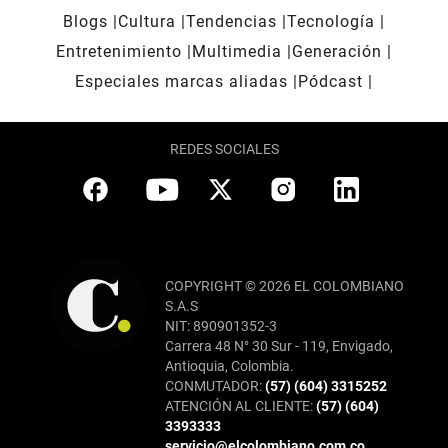
Blogs
Cultura
Tendencias
Tecnología
Entretenimiento
Multimedia
Generación
Especiales marcas aliadas
Pódcast
REDES SOCIALES
COPYRIGHT © 2026 EL COLOMBIANO
S.A.S
NIT: 890901352-3
Carrera 48 N° 30 Sur - 119, Envigado,
Antioquia, Colombia.
CONMUTADOR:
(57) (604) 3315252
ATENCIÓN AL CLIENTE:
(57) (604)
3393333
servicio@elcolombiano.com.co