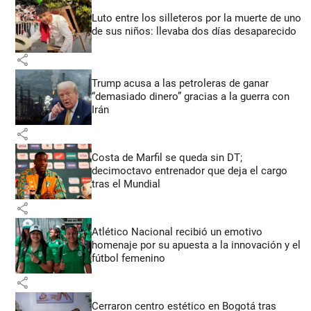
Luto entre los silleteros por la muerte de uno
de sus niños: llevaba dos días desaparecido
share
Trump acusa a las petroleras de ganar
“demasiado dinero” gracias a la guerra con
Irán
share
Costa de Marfil se queda sin DT;
decimoctavo entrenador que deja el cargo
tras el Mundial
share
Atlético Nacional recibió un emotivo
homenaje por su apuesta a la innovación y el
fútbol femenino
share
Cerraron centro estético en Bogotá tras