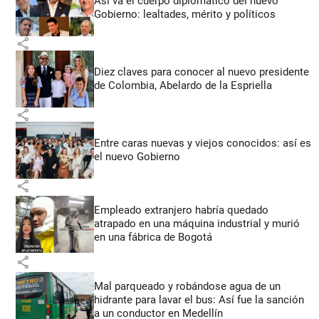
Así va el cuerpo diplomático del nuevo
Gobierno: lealtades, mérito y políticos
share
Diez claves para conocer al nuevo presidente
de Colombia, Abelardo de la Espriella
share
Entre caras nuevas y viejos conocidos: así es
el nuevo Gobierno
share
Empleado extranjero habría quedado
atrapado en una máquina industrial y murió
en una fábrica de Bogotá
share
Mal parqueado y robándose agua de un
hidrante para lavar el bus: Así fue la sanción
a un conductor en Medellín