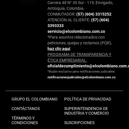
Carrera 48 N° 30 Sur - 119, Envigado,
Antioquia, Colombia.
CONMUTADOR:
(57) (604) 3315252
ATENCIÓN AL CLIENTE:
(57) (604)
3393333
servicio@elcolombiano.com.co
*Para asuntos relacionados con
peticiones, quejas y reclamos (PQR),
haz clic aquí
PROGRAMA DE TRANSPARENCIA Y
ÉTICA EMPRESARIAL:
oficialdecumplimiento@elcolombiano.com.
*Buzón exclusivo para notificaciones judiciales:
notificacionesjudiciales@elcolombiano.com.co
GRUPO EL COLOMBIANO
POLÍTICA DE PRIVACIDAD
CONTÁCTANOS
SUPERINTENDENCIA DE
INDUSTRIA Y COMERCIO
TÉRMINOS Y
CONDICIONES
SUSCRIPCIONES