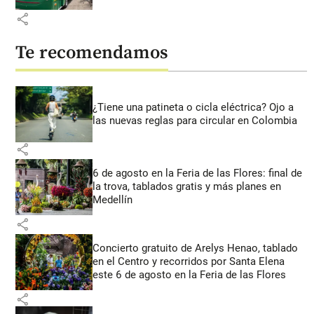
share
Te recomendamos
¿Tiene una patineta o cicla eléctrica? Ojo a
las nuevas reglas para circular en Colombia
share
6 de agosto en la Feria de las Flores: final de
la trova, tablados gratis y más planes en
Medellín
share
Concierto gratuito de Arelys Henao, tablado
en el Centro y recorridos por Santa Elena
este 6 de agosto en la Feria de las Flores
share