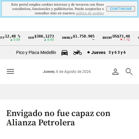
Este portal emplea cookies internas y de terceros con fines
estadísticos, funcionales y publicitarios. Puede aceptarlas o
CONTINUAR
consultar más en nuestra
politica de cookies
12,48 %
$386,1273
$1.750.905
US$73,48
F
UVR
SMMLV
BRENT
OR
Cintillo
▲ 0.05
▲ 0.03
—
▼ 1.12
de
Pico y Placa Medellín
Jueves
3 y 6
3 y 6
indicadores
económicos
menu
person
search
Jueves
, 6 de Agosto de 2026
Colombia
Envigado no fue capaz con
Alianza Petrolera