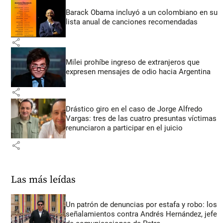
Barack Obama incluyó a un colombiano en su
lista anual de canciones recomendadas
share
Milei prohíbe ingreso de extranjeros que
expresen mensajes de odio hacia Argentina
share
Drástico giro en el caso de Jorge Alfredo
Vargas: tres de las cuatro presuntas víctimas
renunciaron a participar en el juicio
share
Las más leídas
Un patrón de denuncias por estafa y robo: los
señalamientos contra Andrés Hernández, jefe