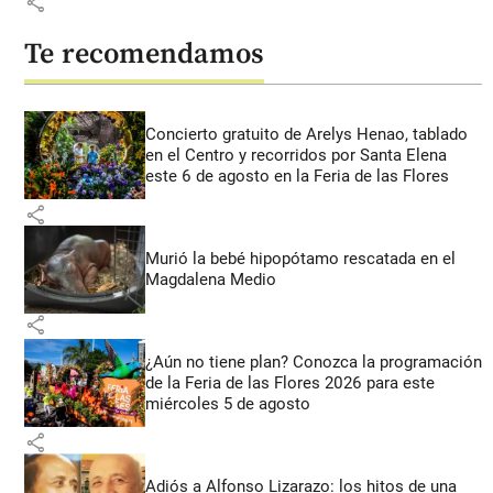
share
Te recomendamos
Concierto gratuito de Arelys Henao, tablado
en el Centro y recorridos por Santa Elena
este 6 de agosto en la Feria de las Flores
share
Murió la bebé hipopótamo rescatada en el
Magdalena Medio
share
¿Aún no tiene plan? Conozca la programación
de la Feria de las Flores 2026 para este
miércoles 5 de agosto
share
Adiós a Alfonso Lizarazo: los hitos de una