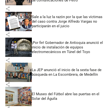
de comunicaciones de Petro
share
Sale a la luz la razón por la que las víctimas
del caso contra Jorge Alfredo Vargas no
participarán en el juicio
share
¡Por fin! Gobernador de Antioquia anunció el
inicio de instalación de equipos
electromecánicos en Túnel del Toyo
share
La JEP anunció el inicio de la sexta fase de
búsqueda en La Escombrera, de Medellín
share
El Museo del Fútbol abre las puertas en el
Solar del Águila