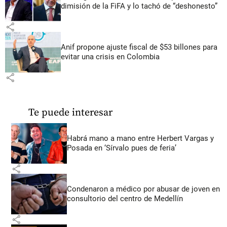
dimisión de la FiFA y lo tachó de “deshonesto”
share
Anif propone ajuste fiscal de $53 billones para
evitar una crisis en Colombia
share
Te puede interesar
Habrá mano a mano entre Herbert Vargas y
Posada en ‘Sírvalo pues de feria’
share
Condenaron a médico por abusar de joven en
consultorio del centro de Medellín
share