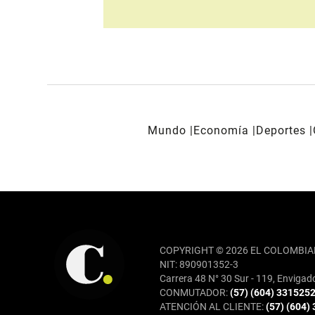
Mundo
Economía
Deportes
REDES SOCIALES
COPYRIGHT © 2026 EL COLOMBIA
NIT: 890901352-3
Carrera 48 N° 30 Sur - 119, Envigad
CONMUTADOR:
(57) (604) 331525
ATENCIÓN AL CLIENTE:
(57) (604)