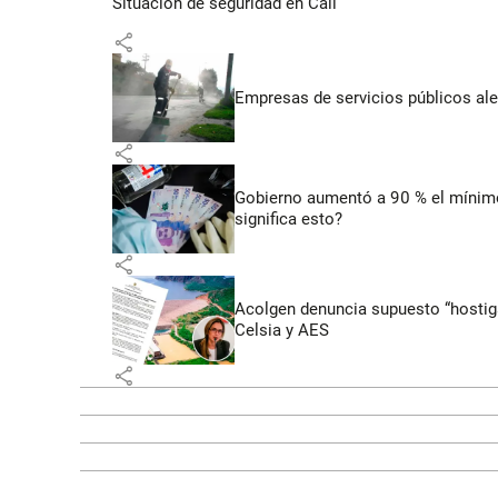
Situación de seguridad en Cali
share
Empresas de servicios públicos ale
share
Gobierno aumentó a 90 % el mínimo 
significa esto?
share
Acolgen denuncia supuesto “hostigam
Celsia y AES
share