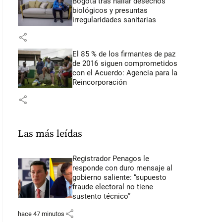
Bogotá tras hallar desechos
biológicos y presuntas
irregularidades sanitarias
share
El 85 % de los firmantes de paz
de 2016 siguen comprometidos
con el Acuerdo: Agencia para la
Reincorporación
share
Las más leídas
Registrador Penagos le
responde con duro mensaje al
gobierno saliente: “supuesto
fraude electoral no tiene
sustento técnico”
share
hace 47 minutos