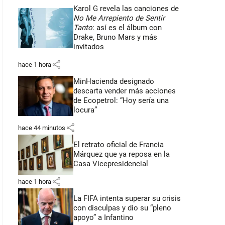
Karol G revela las canciones de
No Me Arrepiento de Sentir
Tanto
: así es el álbum con
Drake, Bruno Mars y más
invitados
share
hace 1 hora
MinHacienda designado
descarta vender más acciones
de Ecopetrol: “Hoy sería una
locura”
share
hace 44 minutos
El retrato oficial de Francia
Márquez que ya reposa en la
Casa Vicepresidencial
share
hace 1 hora
La FIFA intenta superar su crisis
con disculpas y dio su “pleno
apoyo” a Infantino