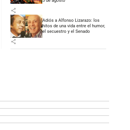
5 de agosto
share
Adiós a Alfonso Lizarazo: los
hitos de una vida entre el humor,
el secuestro y el Senado
share