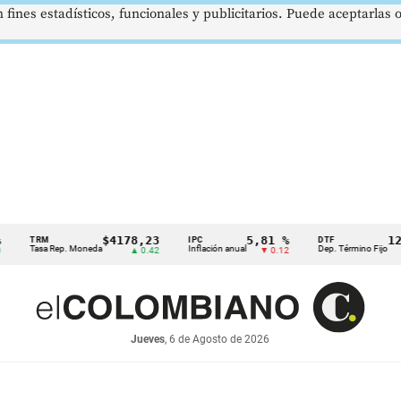
 fines estadísticos, funcionales y publicitarios. Puede aceptarlas
$4178,23
5,81 %
12,48 
TRM
IPC
DTF
Tasa Rep. Moneda
Inflación anual
Dep. Término Fijo
▲ 0.42
▼ 0.12
▲ 0.
Jueves
, 6 de Agosto de 2026