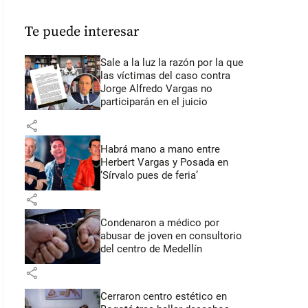
Te puede interesar
Sale a la luz la razón por la que
las víctimas del caso contra
Jorge Alfredo Vargas no
participarán en el juicio
share
Habrá mano a mano entre
Herbert Vargas y Posada en
‘Sírvalo pues de feria’
share
Condenaron a médico por
abusar de joven en consultorio
del centro de Medellín
share
Cerraron centro estético en