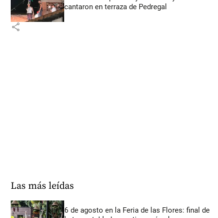
cantaron en terraza de Pedregal
share
Las más leídas
6 de agosto en la Feria de las Flores: final de