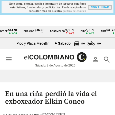
Este portal emplea cookies internas y de terceros con fines
estadísticos, funcionales y publicitarios. Puede aceptarlas o
CONTINUAR
consultar más en nuestra
politica de cookies
$4178
$3639
9,9 %
2,8 %
$4178,
/COP
EUR/COP
DESEMPLEO
PIB
TRM
Cintillo
▲ 0.42
—
▼ 0.30
▲ 0.10
▲ 0.
de
Pico y Placa Medellín
Sabado
no
no
indicadores
económicos
menu
person
search
Colombia
Sábado
, 8 de Agosto de 2026
En una riña perdió la vida el
exboxeador Elkin Coneo