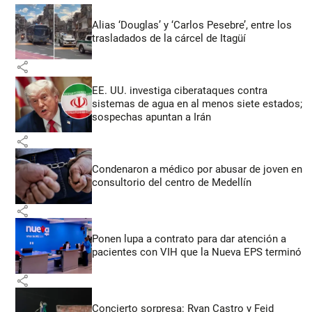
Alias ‘Douglas’ y ‘Carlos Pesebre’, entre los
trasladados de la cárcel de Itagüí
share
EE. UU. investiga ciberataques contra
sistemas de agua en al menos siete estados;
sospechas apuntan a Irán
share
Condenaron a médico por abusar de joven en
consultorio del centro de Medellín
share
Ponen lupa a contrato para dar atención a
pacientes con VIH que la Nueva EPS terminó
share
Concierto sorpresa: Ryan Castro y Feid