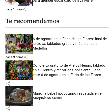
para atender escándalo de Eva Ferrer
share
hace 1 hora
Te recomendamos
6 de agosto en la Feria de las Flores: final de
la trova, tablados gratis y más planes en
Medellín
share
hace 3 horas
Concierto gratuito de Arelys Henao, tablado
en el Centro y recorridos por Santa Elena
este 6 de agosto en la Feria de las Flores
share
Murió la bebé hipopótamo rescatada en el
Magdalena Medio
share