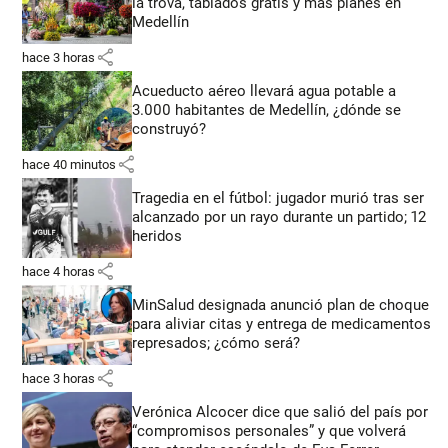
la trova, tablados gratis y más planes en
Medellín
share
hace 3 horas
Acueducto aéreo llevará agua potable a
3.000 habitantes de Medellín, ¿dónde se
construyó?
share
hace 40 minutos
Tragedia en el fútbol: jugador murió tras ser
alcanzado por un rayo durante un partido; 12
heridos
share
hace 4 horas
MinSalud designada anunció plan de choque
para aliviar citas y entrega de medicamentos
represados; ¿cómo será?
share
hace 3 horas
Verónica Alcocer dice que salió del país por
“compromisos personales” y que volverá