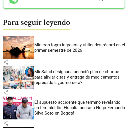
Para seguir leyendo
Mineros logra ingresos y utilidades récord en el
primer semestre de 2026
share
MinSalud designada anunció plan de choque
para aliviar citas y entrega de medicamentos
represados; ¿cómo será?
share
El supuesto accidente que terminó revelando
un feminicidio: Fiscalía acusó a Hugo Fernando
Silva Soto en Bogotá
share