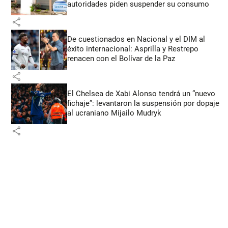
autoridades piden suspender su consumo
share
De cuestionados en Nacional y el DIM al
éxito internacional: Asprilla y Restrepo
renacen con el Bolívar de la Paz
share
El Chelsea de Xabi Alonso tendrá un “nuevo
fichaje”: levantaron la suspensión por dopaje
al ucraniano Mijailo Mudryk
share