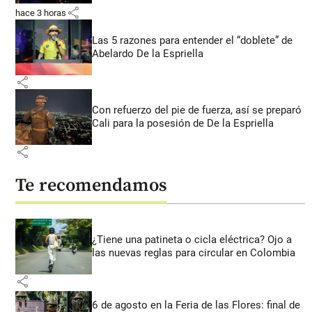
share
hace 3 horas
Las 5 razones para entender el “doblete” de
Abelardo De la Espriella
share
Con refuerzo del pie de fuerza, así se preparó
Cali para la posesión de De la Espriella
share
Te recomendamos
¿Tiene una patineta o cicla eléctrica? Ojo a
las nuevas reglas para circular en Colombia
share
6 de agosto en la Feria de las Flores: final de