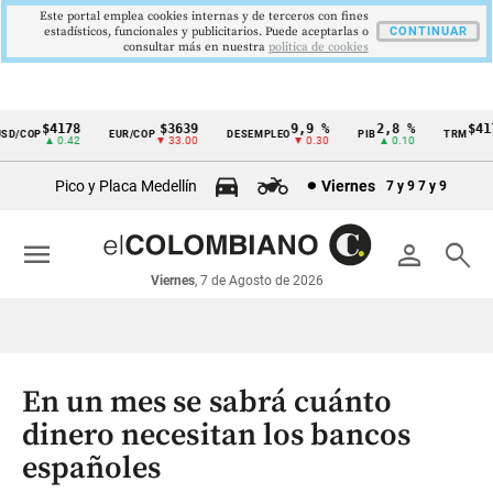
Este portal emplea cookies internas y de terceros con fines
estadísticos, funcionales y publicitarios. Puede aceptarlas o
CONTINUAR
consultar más en nuestra
politica de cookies
$4178
$3639
9,9 %
2,8 %
$4178
D/COP
EUR/COP
DESEMPLEO
PIB
TRM
Cintillo
▲ 0.42
▼ 33.00
▼ 0.30
▲ 0.10
▲ 
de
Pico y Placa Medellín
Viernes
7 y 9
7 y 9
indicadores
económicos
menu
person
search
Colombia
Viernes
, 7 de Agosto de 2026
En un mes se sabrá cuánto
dinero necesitan los bancos
españoles