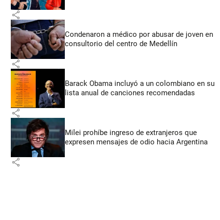
share
Condenaron a médico por abusar de joven en
consultorio del centro de Medellín
share
Barack Obama incluyó a un colombiano en su
lista anual de canciones recomendadas
share
Milei prohíbe ingreso de extranjeros que
expresen mensajes de odio hacia Argentina
share