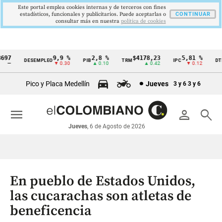
Este portal emplea cookies internas y de terceros con fines
estadísticos, funcionales y publicitarios. Puede aceptarlas o
CONTINUAR
consultar más en nuestra
politica de cookies
97
9,9 %
2,8 %
$4178,23
5,81 %
1
DESEMPLEO
PIB
TRM
IPC
DTF
Cintillo
—
▼ 0.30
▲ 0.10
▲ 0.42
▼ 0.12
de
Pico y Placa Medellín
Jueves
3 y 6
3 y 6
indicadores
económicos
menu
person
search
Colombia
Jueves
, 6 de Agosto de 2026
En pueblo de Estados Unidos,
las cucarachas son atletas de
beneficencia