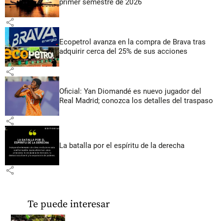
primer semestre de 2026
share
Ecopetrol avanza en la compra de Brava tras
adquirir cerca del 25% de sus acciones
share
Oficial: Yan Diomandé es nuevo jugador del
Real Madrid; conozca los detalles del traspaso
share
La batalla por el espíritu de la derecha
share
Te puede interesar