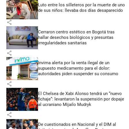
Luto entre los silleteros por la muerte de uno
de sus niños: llevaba dos días desaparecido
share
Cerraron centro estético en Bogotá tras
hallar desechos biológicos y presuntas
irregularidades sanitarias
share
Invima alerta por la venta ilegal de un
supuesto medicamento para el dolor:
autoridades piden suspender su consumo
share
El Chelsea de Xabi Alonso tendrá un “nuevo
fichaje”: levantaron la suspensión por dopaje
al ucraniano Mijailo Mudryk
share
De cuestionados en Nacional y el DIM al