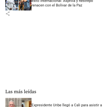
éxito internacional: Asprilla y Restrepo
renacen con el Bolívar de la Paz
share
Las más leídas
Expresidente Uribe llegó a Cali para asistir a