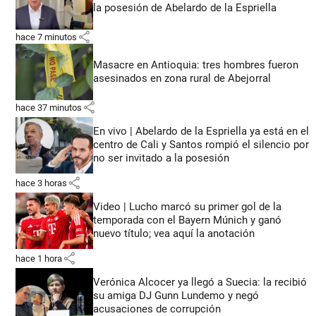
la posesión de Abelardo de la Espriella
share
hace 7 minutos
Masacre en Antioquia: tres hombres fueron
asesinados en zona rural de Abejorral
share
hace 37 minutos
En vivo | Abelardo de la Espriella ya está en el
centro de Cali y Santos rompió el silencio por
no ser invitado a la posesión
share
hace 3 horas
Video | Lucho marcó su primer gol de la
temporada con el Bayern Múnich y ganó
nuevo título; vea aquí la anotación
share
hace 1 hora
Verónica Alcocer ya llegó a Suecia: la recibió
su amiga DJ Gunn Lundemo y negó
acusaciones de corrupción