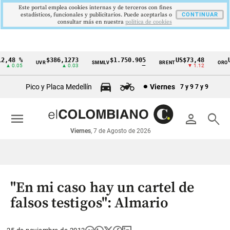
Este portal emplea cookies internas y de terceros con fines
estadísticos, funcionales y publicitarios. Puede aceptarlas o
CONTINUAR
consultar más en nuestra
politica de cookies
,48 %
$386,1273
$1.750.905
US$73,48
US
UVR
SMMLV
BRENT
ORO
Cintillo
▲ 0.05
▲ 0.03
—
▼ 1.12
de
Pico y Placa Medellín
Viernes
7 y 9
7 y 9
indicadores
económicos
menu
person
search
Colombia
Viernes
, 7 de Agosto de 2026
"En mi caso hay un cartel de
falsos testigos": Almario