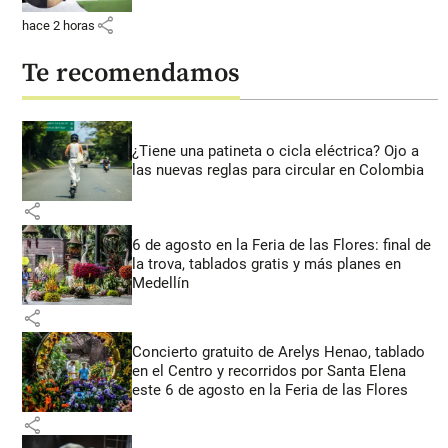
share
hace 2 horas
Te recomendamos
¿Tiene una patineta o cicla eléctrica? Ojo a
las nuevas reglas para circular en Colombia
share
6 de agosto en la Feria de las Flores: final de
la trova, tablados gratis y más planes en
Medellín
share
Concierto gratuito de Arelys Henao, tablado
en el Centro y recorridos por Santa Elena
este 6 de agosto en la Feria de las Flores
share