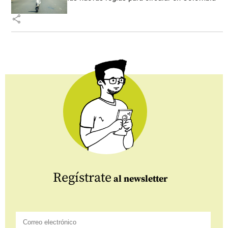
share
Regístrate
al newsletter