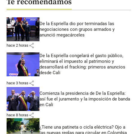
Te recomendamos
De la Espriella dio por terminadas las
negociaciones con grupos armados y
anunció megacárceles
share
hace 2 horas
De la Espriella congelará el gasto público,
eliminará el impuesto al patrimonio y
desarrollará el fracking: primeros anuncios
desde Cali
share
hace 3 horas
Comienza la presidencia de De la Espriella:
así fue el juramento y la imposición de banda
en Cali
share
hace 8 horas
¿Tiene una patineta o cicla eléctrica? Ojo a
las nuevas reglas para circular en Colombia