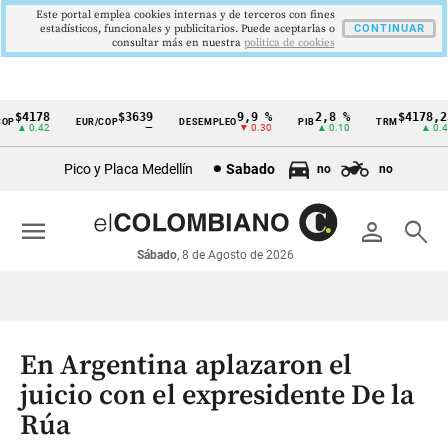
Este portal emplea cookies internas y de terceros con fines
estadísticos, funcionales y publicitarios. Puede aceptarlas o
CONTINUAR
consultar más en nuestra
politica de cookies
$4178
$3639
9,9 %
2,8 %
$4178,23
EUR/COP
DESEMPLEO
PIB
TRM
Cintillo
▲ 0.42
—
▼ 0.30
▲ 0.10
▲ 0.42
de
Pico y Placa Medellín
Sabado
no
no
indicadores
económicos
menu
person
search
Colombia
Sábado
, 8 de Agosto de 2026
En Argentina aplazaron el
juicio con el expresidente De la
Rúa