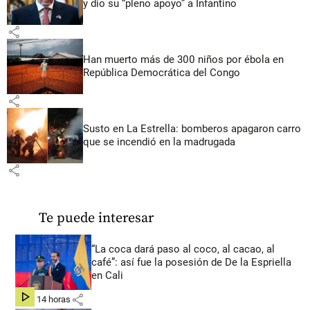
y dio su “pleno apoyo” a Infantino
share
Han muerto más de 300 niños por ébola en
República Democrática del Congo
share
Susto en La Estrella: bomberos apagaron carro
que se incendió en la madrugada
share
Te puede interesar
“La coca dará paso al coco, al cacao, al
café”: así fue la posesión de De la Espriella
en Cali
share
hace 14 horas