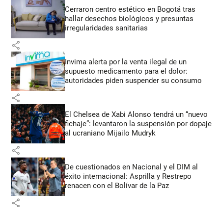
Cerraron centro estético en Bogotá tras
hallar desechos biológicos y presuntas
irregularidades sanitarias
share
Invima alerta por la venta ilegal de un
supuesto medicamento para el dolor:
autoridades piden suspender su consumo
share
El Chelsea de Xabi Alonso tendrá un “nuevo
fichaje”: levantaron la suspensión por dopaje
al ucraniano Mijailo Mudryk
share
De cuestionados en Nacional y el DIM al
éxito internacional: Asprilla y Restrepo
renacen con el Bolívar de la Paz
share