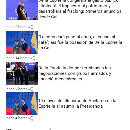
De la Espriella congelará el gasto público,
eliminará el impuesto al patrimonio y
desarrollará el fracking: primeros anuncios
desde Cali
share
hace 3 horas
“La coca dará paso al coco, al cacao, al
café”: así fue la posesión de De la Espriella
en Cali
share
hace 14 horas
De la Espriella dio por terminadas las
negociaciones con grupos armados y
anunció megacárceles
share
hace 2 horas
10 claves del discurso de Abelardo de la
Espriella al asumir la Presidencia
share
hace 4 horas