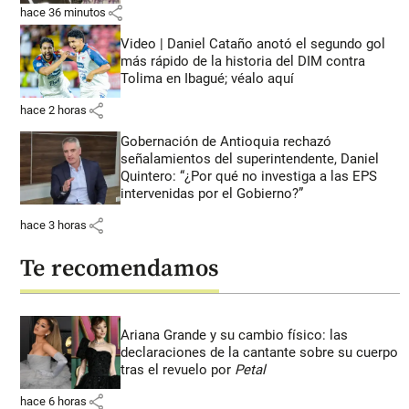
share
hace 36 minutos
Video | Daniel Cataño anotó el segundo gol
más rápido de la historia del DIM contra
Tolima en Ibagué; véalo aquí
share
hace 2 horas
Gobernación de Antioquia rechazó
señalamientos del superintendente, Daniel
Quintero: “¿Por qué no investiga a las EPS
intervenidas por el Gobierno?”
share
hace 3 horas
Te recomendamos
Ariana Grande y su cambio físico: las
declaraciones de la cantante sobre su cuerpo
tras el revuelo por
Petal
share
hace 6 horas