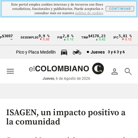
Este portal emplea cookies internas y de terceros con fines
estadísticos, funcionales y publicitarios. Puede aceptarlas o
CONTINUAR
consultar más en nuestra
politica de cookies
3697
9,9 %
2,8 %
$4178,23
5,81 %
DESEMPLEO
PIB
TRM
IPC
D
Cintillo
—
▼ 0.30
▲ 0.10
▲ 0.42
▼ 0.12
de
Pico y Placa Medellín
Jueves
3 y 6
3 y 6
indicadores
económicos
menu
person
search
Colombia
Jueves
, 6 de Agosto de 2026
ISAGEN, un impacto positivo a
la comunidad