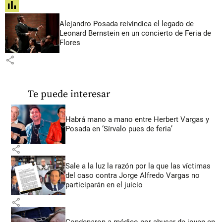
share
Alejandro Posada reivindica el legado de
Leonard Bernstein en un concierto de Feria de
Flores
share
Te puede interesar
Habrá mano a mano entre Herbert Vargas y
Posada en ‘Sírvalo pues de feria’
share
Sale a la luz la razón por la que las víctimas
del caso contra Jorge Alfredo Vargas no
participarán en el juicio
share
Condenaron a médico por abusar de joven en