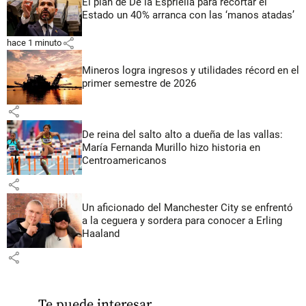
El plan de De la Espriella para recortar el
Estado un 40% arranca con las ‘manos atadas’
share
hace 1 minuto
Mineros logra ingresos y utilidades récord en el
primer semestre de 2026
share
De reina del salto alto a dueña de las vallas:
María Fernanda Murillo hizo historia en
Centroamericanos
share
Un aficionado del Manchester City se enfrentó
a la ceguera y sordera para conocer a Erling
Haaland
share
Te puede interesar