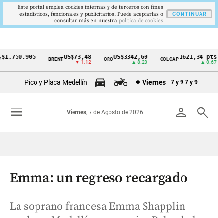
Este portal emplea cookies internas y de terceros con fines
estadísticos, funcionales y publicitarios. Puede aceptarlas o
CONTINUAR
consultar más en nuestra
politica de cookies
1.750.905
US$73,48
US$3342,60
1621,34 pts
BRENT
ORO
COLCAP
Cintillo
—
▼ 1.12
▲ 8.20
▲ 0.67
de
Pico y Placa Medellín
Viernes
7 y 9
7 y 9
indicadores
económicos
menu
person
search
Viernes
, 7 de Agosto de 2026
Colombia
Emma: un regreso recargado
La soprano francesa Emma Shapplin