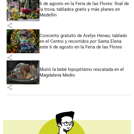
6 de agosto en la Feria de las Flores: final de
la trova, tablados gratis y más planes en
Medellín
share
Concierto gratuito de Arelys Henao, tablado
en el Centro y recorridos por Santa Elena
este 6 de agosto en la Feria de las Flores
share
Murió la bebé hipopótamo rescatada en el
Magdalena Medio
share