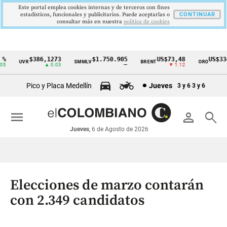
Este portal emplea cookies internas y de terceros con fines
estadísticos, funcionales y publicitarios. Puede aceptarlas o
CONTINUAR
consultar más en nuestra
politica de cookies
$386,1273
$1.750.905
US$73,48
US$334
UVR
SMMLV
BRENT
ORO
Cintillo
▲ 0.03
—
▼ 1.12
▲ 
de
Pico y Placa Medellín
Jueves
3 y 6
3 y 6
indicadores
económicos
menu
person
search
Colombia
Jueves
, 6 de Agosto de 2026
Elecciones de marzo contarán
con 2.349 candidatos