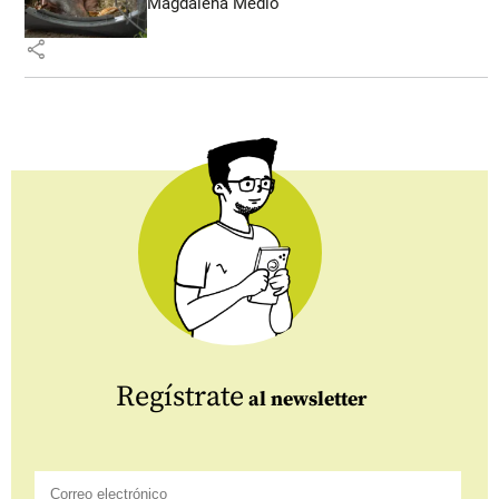
Magdalena Medio
share
Regístrate
al newsletter