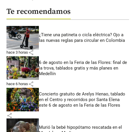
Te recomendamos
¿Tiene una patineta o cicla eléctrica? Ojo a
las nuevas reglas para circular en Colombia
share
hace 3 horas
6 de agosto en la Feria de las Flores: final de
la trova, tablados gratis y más planes en
Medellín
share
hace 6 horas
Concierto gratuito de Arelys Henao, tablado
en el Centro y recorridos por Santa Elena
este 6 de agosto en la Feria de las Flores
share
Murió la bebé hipopótamo rescatada en el