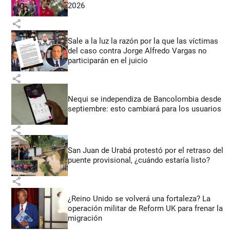
2026
share
Sale a la luz la razón por la que las víctimas
del caso contra Jorge Alfredo Vargas no
participarán en el juicio
share
Nequi se independiza de Bancolombia desde
septiembre: esto cambiará para los usuarios
share
San Juan de Urabá protestó por el retraso del
puente provisional, ¿cuándo estaría listo?
share
¿Reino Unido se volverá una fortaleza? La
operación militar de Reform UK para frenar la
migración