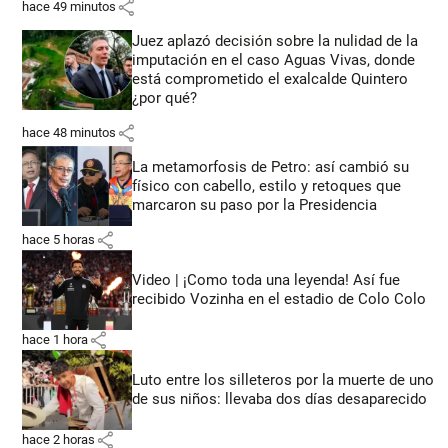
share
hace 49 minutos
Juez aplazó decisión sobre la nulidad de la
imputación en el caso Aguas Vivas, donde
está comprometido el exalcalde Quintero
¿por qué?
share
hace 48 minutos
La metamorfosis de Petro: así cambió su
físico con cabello, estilo y retoques que
marcaron su paso por la Presidencia
share
hace 5 horas
Video | ¡Como toda una leyenda! Así fue
recibido Vozinha en el estadio de Colo Colo
share
hace 1 hora
Luto entre los silleteros por la muerte de uno
de sus niños: llevaba dos días desaparecido
share
hace 2 horas