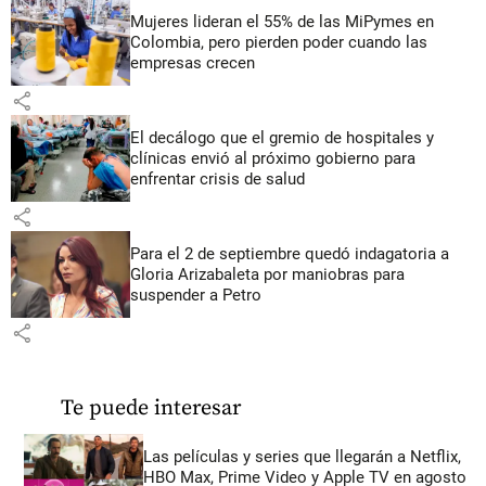
Mujeres lideran el 55% de las MiPymes en
Colombia, pero pierden poder cuando las
empresas crecen
share
El decálogo que el gremio de hospitales y
clínicas envió al próximo gobierno para
enfrentar crisis de salud
share
Para el 2 de septiembre quedó indagatoria a
Gloria Arizabaleta por maniobras para
suspender a Petro
share
Te puede interesar
Las películas y series que llegarán a Netflix,
HBO Max, Prime Video y Apple TV en agosto