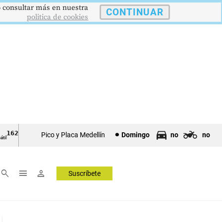
 o consultar más en nuestra
CONTINUAR
politica de cookies
21,34 pts
$4178
$3648
9,9 %
USD/COP
EUR/COP
DESEMPLEO
Pico y Placa Medellín
Domingo
no
no
Dólar Spot
Euro Spot
Tasa Nacional
▲ 0.67
▲ 0.42
—
▼ 0.30
search
menu
person
Suscríbete