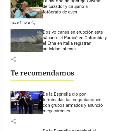
La historia de Rodrigo Gaviria:
de cazador y cirujano a
fotógrafo de aves
share
hace 1 hora
Dos volcanes en erupción este
sábado: el Puracé en Colombia y
el Etna en Italia registran
actividad intensa
share
Te recomendamos
De la Espriella dio por
terminadas las negociaciones
con grupos armados y anunció
megacárceles
share