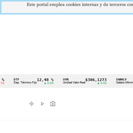
Este portal emplea cookies internas y de terceros con
12,48 %
$386,1273
$1.
DTF
UVR
SMMLV
Cintillo
Dep. Término Fijo
Unidad Valor Real
Salario Mínimo
▲ 0.05
▲ 0.03
de
indicadores
graphic_eq
play_arrow
photo_camera
económicos
Colombia