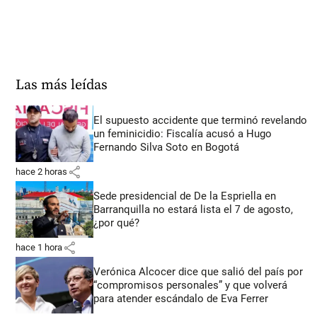
Las más leídas
El supuesto accidente que terminó revelando
un feminicidio: Fiscalía acusó a Hugo
Fernando Silva Soto en Bogotá
share
hace 2 horas
Sede presidencial de De la Espriella en
Barranquilla no estará lista el 7 de agosto,
¿por qué?
share
hace 1 hora
Verónica Alcocer dice que salió del país por
“compromisos personales” y que volverá
para atender escándalo de Eva Ferrer