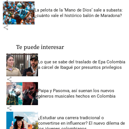
La pelota de la ‘Mano de Dios’ sale a subasta:
¿cuánto vale el histórico balón de Maradona?
share
Te puede interesar
Lo que se sabe del traslado de Epa Colombia
a cárcel de Ibagué por presuntos privilegios
share
Paipa y Pasonva, así suenan los nuevos
géneros musicales hechos en Colombia
share
¿Estudiar una carrera tradicional o
convertirse en influencer? El nuevo dilema de
los jóvenes colombianos