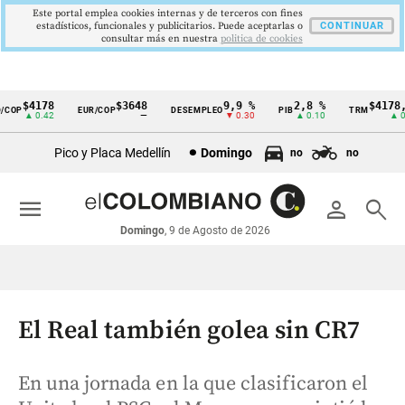
Este portal emplea cookies internas y de terceros con fines
estadísticos, funcionales y publicitarios. Puede aceptarlas o
CONTINUAR
consultar más en nuestra
politica de cookies
$4178
$3648
9,9 %
2,8 %
$4178,2
OP
EUR/COP
DESEMPLEO
PIB
TRM
Cintillo
▲ 0.42
—
▼ 0.30
▲ 0.10
▲ 0.4
de
Pico y Placa Medellín
Domingo
no
no
indicadores
económicos
menu
person
search
Colombia
Domingo
, 9 de Agosto de 2026
El Real también golea sin CR7
En una jornada en la que clasificaron el