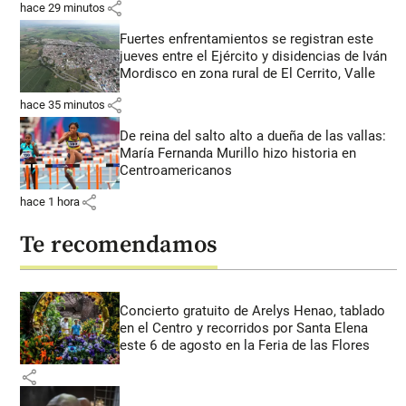
share
hace 29 minutos
Fuertes enfrentamientos se registran este
jueves entre el Ejército y disidencias de Iván
Mordisco en zona rural de El Cerrito, Valle
share
hace 35 minutos
De reina del salto alto a dueña de las vallas:
María Fernanda Murillo hizo historia en
Centroamericanos
share
hace 1 hora
Te recomendamos
Concierto gratuito de Arelys Henao, tablado
en el Centro y recorridos por Santa Elena
este 6 de agosto en la Feria de las Flores
share