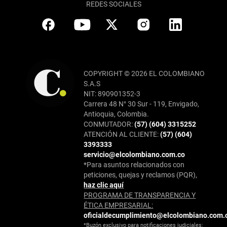
REDES SOCIALES
COPYRIGHT © 2026 EL COLOMBIANO
S.A.S
NIT: 890901352-3
Carrera 48 N° 30 Sur - 119, Envigado,
Antioquia, Colombia.
CONMUTADOR:
(57) (604) 3315252
ATENCIÓN AL CLIENTE:
(57) (604)
3393333
servicio@elcolombiano.com.co
*Para asuntos relacionados con
peticiones, quejas y reclamos (PQR),
haz clic aquí
PROGRAMA DE TRANSPARENCIA Y
ÉTICA EMPRESARIAL:
oficialdecumplimiento@elcolombiano.com.
*Buzón exclusivo para notificaciones judiciales: