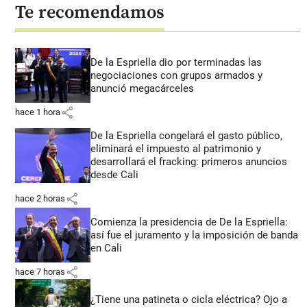
Te recomendamos
De la Espriella dio por terminadas las
negociaciones con grupos armados y
anunció megacárceles
share
hace 1 hora
De la Espriella congelará el gasto público,
eliminará el impuesto al patrimonio y
desarrollará el fracking: primeros anuncios
desde Cali
share
hace 2 horas
Comienza la presidencia de De la Espriella:
así fue el juramento y la imposición de banda
en Cali
share
hace 7 horas
¿Tiene una patineta o cicla eléctrica? Ojo a