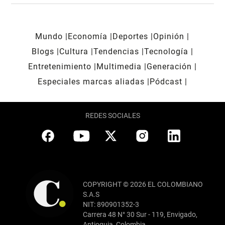
Mundo
Economía
Deportes
Opinión
Blogs
Cultura
Tendencias
Tecnología
Entretenimiento
Multimedia
Generación
Especiales marcas aliadas
Pódcast
REDES SOCIALES
COPYRIGHT © 2026 EL COLOMBIANO
S.A.S
NIT: 890901352-3
Carrera 48 N° 30 Sur - 119, Envigado,
Antioquia, Colombia.