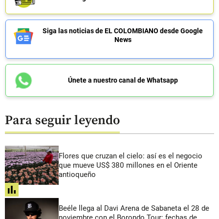
Siga las noticias de EL COLOMBIANO desde Google
News
Únete a nuestro canal de Whatsapp
Para seguir leyendo
Flores que cruzan el cielo: así es el negocio
que mueve US$ 380 millones en el Oriente
antioqueño
share
Beéle llega al Davi Arena de Sabaneta el 28 de
noviembre con el Borondo Tour: fechas de