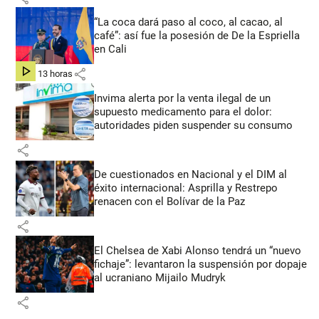
“La coca dará paso al coco, al cacao, al
café”: así fue la posesión de De la Espriella
en Cali
share
hace 13 horas
Invima alerta por la venta ilegal de un
supuesto medicamento para el dolor:
autoridades piden suspender su consumo
share
De cuestionados en Nacional y el DIM al
éxito internacional: Asprilla y Restrepo
renacen con el Bolívar de la Paz
share
El Chelsea de Xabi Alonso tendrá un “nuevo
fichaje”: levantaron la suspensión por dopaje
al ucraniano Mijailo Mudryk
share