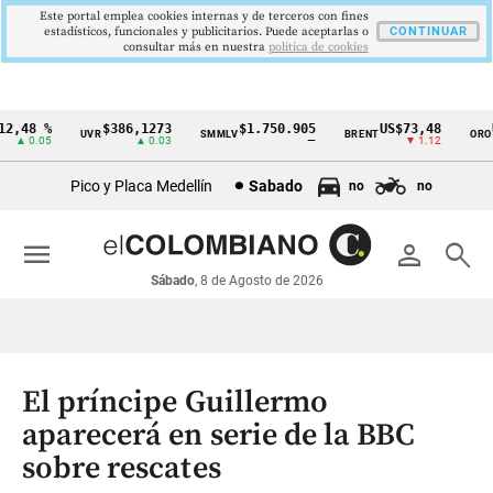
Este portal emplea cookies internas y de terceros con fines
estadísticos, funcionales y publicitarios. Puede aceptarlas o
CONTINUAR
consultar más en nuestra
politica de cookies
,48 %
$386,1273
$1.750.905
US$73,48
US
UVR
SMMLV
BRENT
ORO
Cintillo
▲ 0.05
▲ 0.03
—
▼ 1.12
de
Pico y Placa Medellín
Sabado
no
no
indicadores
económicos
menu
person
search
Colombia
Sábado
, 8 de Agosto de 2026
El príncipe Guillermo
aparecerá en serie de la BBC
sobre rescates