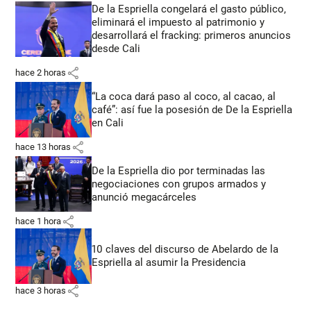
De la Espriella congelará el gasto público,
eliminará el impuesto al patrimonio y
desarrollará el fracking: primeros anuncios
desde Cali
share
hace 2 horas
“La coca dará paso al coco, al cacao, al
café”: así fue la posesión de De la Espriella
en Cali
share
hace 13 horas
De la Espriella dio por terminadas las
negociaciones con grupos armados y
anunció megacárceles
share
hace 1 hora
10 claves del discurso de Abelardo de la
Espriella al asumir la Presidencia
share
hace 3 horas