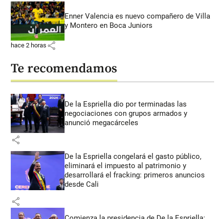
Enner Valencia es nuevo compañero de Villa
y Montero en Boca Juniors
share
hace 2 horas
Te recomendamos
De la Espriella dio por terminadas las
negociaciones con grupos armados y
anunció megacárceles
share
De la Espriella congelará el gasto público,
eliminará el impuesto al patrimonio y
desarrollará el fracking: primeros anuncios
desde Cali
share
Comienza la presidencia de De la Espriella: