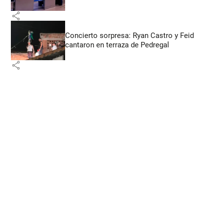
share
Concierto sorpresa: Ryan Castro y Feid
cantaron en terraza de Pedregal
share