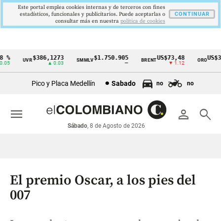
Este portal emplea cookies internas y de terceros con fines
estadísticos, funcionales y publicitarios. Puede aceptarlas o
CONTINUAR
consultar más en nuestra
politica de cookies
 %
$386,1273
$1.750.905
US$73,48
US$33
UVR
SMMLV
BRENT
ORO
Cintillo
05
▲ 0.03
—
▼ 1.12
de
Pico y Placa Medellín
Sabado
no
no
indicadores
económicos
menu
person
search
Colombia
Sábado
, 8 de Agosto de 2026
El premio Oscar, a los pies del
007