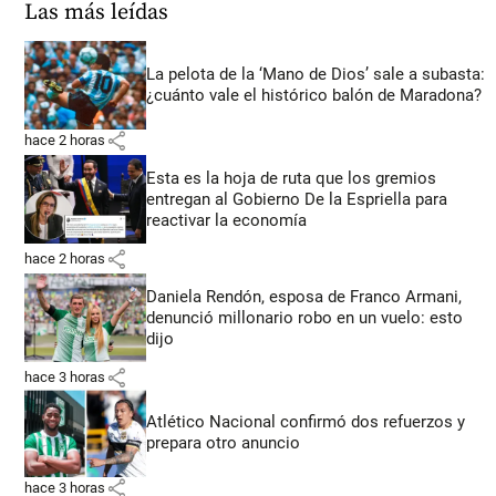
Las más leídas
La pelota de la ‘Mano de Dios’ sale a subasta:
¿cuánto vale el histórico balón de Maradona?
share
hace 2 horas
Esta es la hoja de ruta que los gremios
entregan al Gobierno De la Espriella para
reactivar la economía
share
hace 2 horas
Daniela Rendón, esposa de Franco Armani,
denunció millonario robo en un vuelo: esto
dijo
share
hace 3 horas
Atlético Nacional confirmó dos refuerzos y
prepara otro anuncio
share
hace 3 horas