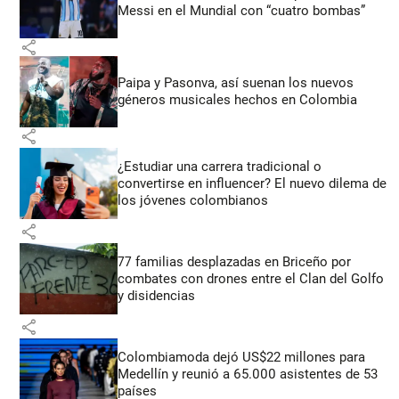
Messi en el Mundial con “cuatro bombas”
share
Paipa y Pasonva, así suenan los nuevos
géneros musicales hechos en Colombia
share
¿Estudiar una carrera tradicional o
convertirse en influencer? El nuevo dilema de
los jóvenes colombianos
share
77 familias desplazadas en Briceño por
combates con drones entre el Clan del Golfo
y disidencias
share
Colombiamoda dejó US$22 millones para
Medellín y reunió a 65.000 asistentes de 53
países