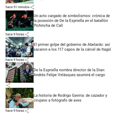
share
hace 51 minutos
Un acto cargado de simbolismos: crónica de
la posesión de De la Espriella en el batallón
Pichincha de Cali
share
hace 9 horas
El primer golpe del gobierno de Abelardo: así
sacaron a los 117 capos de la cárcel de Itagüí
share
hace 9 horas
De la Espriella nombra director de la Dian:
Andrés Felipe Velásquez asumirá el cargo
share
La historia de Rodrigo Gaviria: de cazador y
cirujano a fotógrafo de aves
share
hace 9 horas