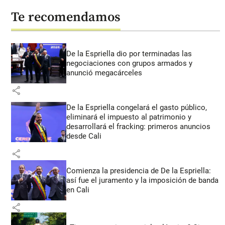
Te recomendamos
De la Espriella dio por terminadas las
negociaciones con grupos armados y
anunció megacárceles
share
De la Espriella congelará el gasto público,
eliminará el impuesto al patrimonio y
desarrollará el fracking: primeros anuncios
desde Cali
share
Comienza la presidencia de De la Espriella:
así fue el juramento y la imposición de banda
en Cali
share