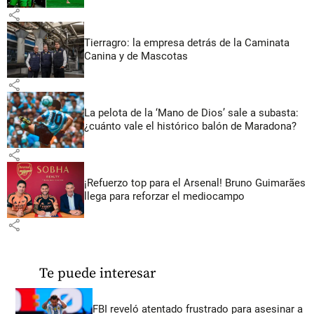
share
Tierragro: la empresa detrás de la Caminata
Canina y de Mascotas
share
La pelota de la ‘Mano de Dios’ sale a subasta:
¿cuánto vale el histórico balón de Maradona?
share
¡Refuerzo top para el Arsenal! Bruno Guimarães
llega para reforzar el mediocampo
share
Te puede interesar
FBI reveló atentado frustrado para asesinar a