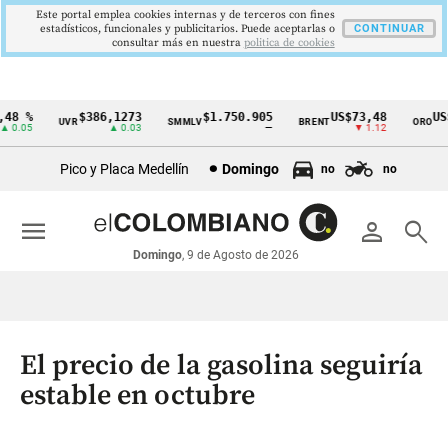
Este portal emplea cookies internas y de terceros con fines
estadísticos, funcionales y publicitarios. Puede aceptarlas o
CONTINUAR
consultar más en nuestra
politica de cookies
8 %
$386,1273
$1.750.905
US$73,48
US$3
UVR
SMMLV
BRENT
ORO
Cintillo
0.05
▲ 0.03
—
▼ 1.12
de
Pico y Placa Medellín
Domingo
no
no
indicadores
económicos
menu
person
search
Colombia
Domingo
, 9 de Agosto de 2026
El precio de la gasolina seguiría
estable en octubre