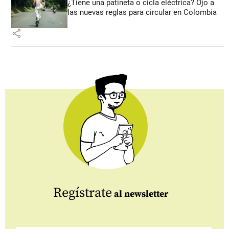
¿Tiene una patineta o cicla eléctrica? Ojo a
las nuevas reglas para circular en Colombia
share
Regístrate
al newsletter