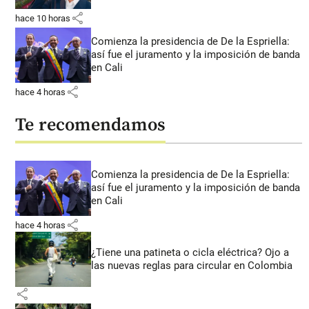
share
hace 10 horas
Comienza la presidencia de De la Espriella:
así fue el juramento y la imposición de banda
en Cali
share
hace 4 horas
Te recomendamos
Comienza la presidencia de De la Espriella:
así fue el juramento y la imposición de banda
en Cali
share
hace 4 horas
¿Tiene una patineta o cicla eléctrica? Ojo a
las nuevas reglas para circular en Colombia
share