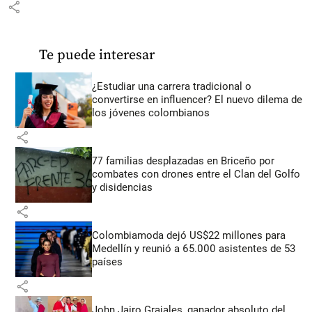
share
Te puede interesar
¿Estudiar una carrera tradicional o
convertirse en influencer? El nuevo dilema de
los jóvenes colombianos
share
77 familias desplazadas en Briceño por
combates con drones entre el Clan del Golfo
y disidencias
share
Colombiamoda dejó US$22 millones para
Medellín y reunió a 65.000 asistentes de 53
países
share
John Jairo Grajales, ganador absoluto del