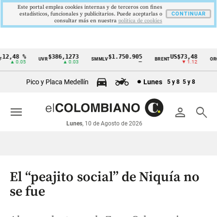
Este portal emplea cookies internas y de terceros con fines
estadísticos, funcionales y publicitarios. Puede aceptarlas o
CONTINUAR
consultar más en nuestra
politica de cookies
2,48 %
$386,1273
$1.750.905
US$73,48
U
UVR
SMMLV
BRENT
ORO
Cintillo
▲ 0.05
▲ 0.03
—
▼ 1.12
de
Pico y Placa Medellín
Lunes
5 y 8
5 y 8
indicadores
económicos
menu
person
search
Colombia
Lunes
, 10 de Agosto de 2026
El “peajito social” de Niquía no
se fue