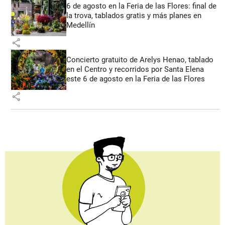
6 de agosto en la Feria de las Flores: final de
la trova, tablados gratis y más planes en
Medellín
share
Concierto gratuito de Arelys Henao, tablado
en el Centro y recorridos por Santa Elena
este 6 de agosto en la Feria de las Flores
share