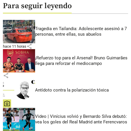
Para seguir leyendo
Tragedia en Tailandia: Adolescente asesinó a 7
personas, entre ellas, sus abuelos
share
hace 11 horas
¡Refuerzo top para el Arsenal! Bruno Guimarães
llega para reforzar el mediocampo
share
Antídoto contra la polarización tóxica
share
Video | Vinícius volvió y Bernardo Silva debutó:
vea los goles del Real Madrid ante Ferencvaros