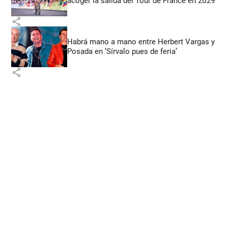
acoger la salida del Tour de France en 2029
share
Habrá mano a mano entre Herbert Vargas y
Posada en ‘Sírvalo pues de feria’
share