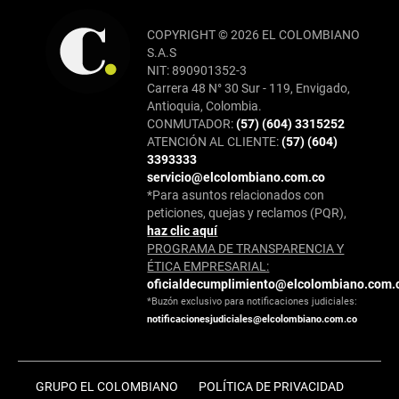
COPYRIGHT © 2026 EL COLOMBIANO
S.A.S
NIT: 890901352-3
Carrera 48 N° 30 Sur - 119, Envigado,
Antioquia, Colombia.
CONMUTADOR:
(57) (604) 3315252
ATENCIÓN AL CLIENTE:
(57) (604)
3393333
servicio@elcolombiano.com.co
*Para asuntos relacionados con
peticiones, quejas y reclamos (PQR),
haz clic aquí
PROGRAMA DE TRANSPARENCIA Y
ÉTICA EMPRESARIAL:
oficialdecumplimiento@elcolombiano.com.
*Buzón exclusivo para notificaciones judiciales:
notificacionesjudiciales@elcolombiano.com.co
GRUPO EL COLOMBIANO
POLÍTICA DE PRIVACIDAD