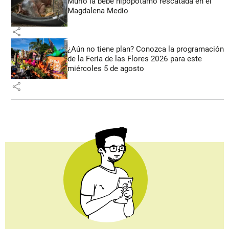
Murió la bebé hipopótamo rescatada en el
Magdalena Medio
share
¿Aún no tiene plan? Conozca la programación
de la Feria de las Flores 2026 para este
miércoles 5 de agosto
share