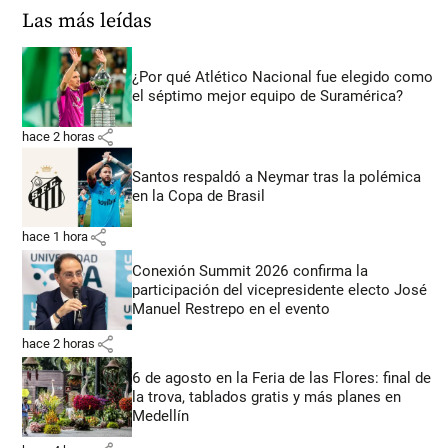
Las más leídas
¿Por qué Atlético Nacional fue elegido como
el séptimo mejor equipo de Suramérica?
share
hace 2 horas
Santos respaldó a Neymar tras la polémica
en la Copa de Brasil
share
hace 1 hora
Conexión Summit 2026 confirma la
participación del vicepresidente electo José
Manuel Restrepo en el evento
share
hace 2 horas
6 de agosto en la Feria de las Flores: final de
la trova, tablados gratis y más planes en
Medellín