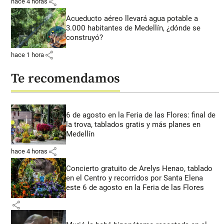
share
hace 4 horas
Acueducto aéreo llevará agua potable a
3.000 habitantes de Medellín, ¿dónde se
construyó?
share
hace 1 hora
Te recomendamos
6 de agosto en la Feria de las Flores: final de
la trova, tablados gratis y más planes en
Medellín
share
hace 4 horas
Concierto gratuito de Arelys Henao, tablado
en el Centro y recorridos por Santa Elena
este 6 de agosto en la Feria de las Flores
share