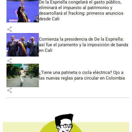
De la Espriella congelará el gasto público,
eliminará el impuesto al patrimonio y
desarrollará el fracking: primeros anuncios
desde Cali
share
Comienza la presidencia de De la Espriella:
así fue el juramento y la imposición de banda
en Cali
share
¿Tiene una patineta o cicla eléctrica? Ojo a
las nuevas reglas para circular en Colombia
share