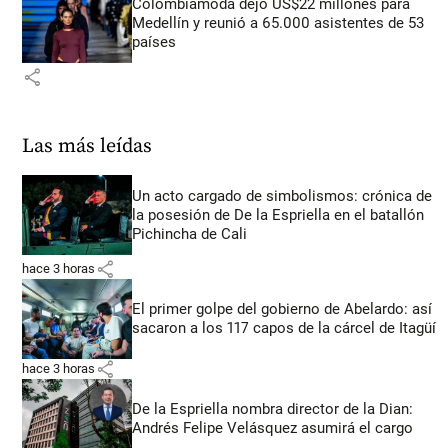
Colombiamoda dejó US$22 millones para
Medellín y reunió a 65.000 asistentes de 53
países
share
Las más leídas
Un acto cargado de simbolismos: crónica de
la posesión de De la Espriella en el batallón
Pichincha de Cali
share
hace 3 horas
El primer golpe del gobierno de Abelardo: así
sacaron a los 117 capos de la cárcel de Itagüí
share
hace 3 horas
De la Espriella nombra director de la Dian:
Andrés Felipe Velásquez asumirá el cargo