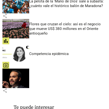
La pelota de la ‘Mano de Dios’ sale a subasta:
¿cuánto vale el histórico balón de Maradona?
share
Flores que cruzan el cielo: así es el negocio
que mueve US$ 380 millones en el Oriente
antioqueño
share
Competencia epidémica
share
share
Te puede interesar