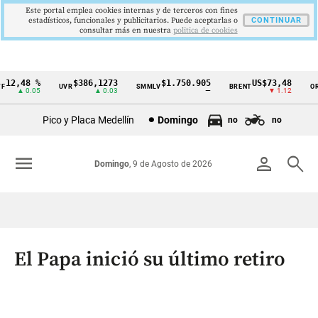
Este portal emplea cookies internas y de terceros con fines
estadísticos, funcionales y publicitarios. Puede aceptarlas o
CONTINUAR
consultar más en nuestra
politica de cookies
12,48 %
$386,1273
$1.750.905
US$73,48
UVR
SMMLV
BRENT
ORO
Cintillo
▲ 0.05
▲ 0.03
—
▼ 1.12
de
Pico y Placa Medellín
Domingo
no
no
indicadores
económicos
menu
person
search
Domingo
, 9 de Agosto de 2026
Colombia
El Papa inició su último retiro