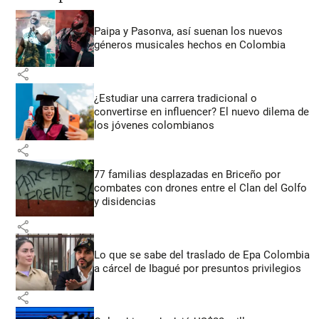
Paipa y Pasonva, así suenan los nuevos
géneros musicales hechos en Colombia
share
¿Estudiar una carrera tradicional o
convertirse en influencer? El nuevo dilema de
los jóvenes colombianos
share
77 familias desplazadas en Briceño por
combates con drones entre el Clan del Golfo
y disidencias
share
Lo que se sabe del traslado de Epa Colombia
a cárcel de Ibagué por presuntos privilegios
share