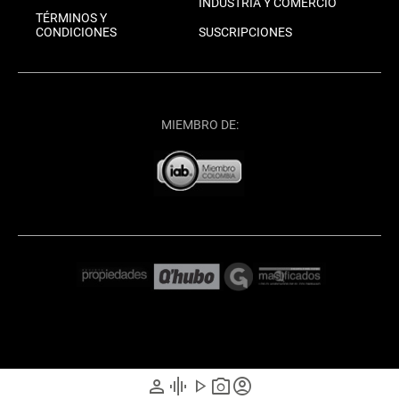
INDUSTRIA Y COMERCIO
TÉRMINOS Y
CONDICIONES
SUSCRIPCIONES
MIEMBRO DE:
person
graphic_eq
play_arrow
photo_camera
account_circle