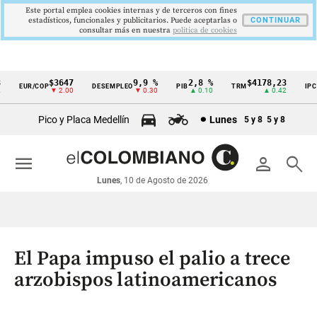
Este portal emplea cookies internas y de terceros con fines
estadísticos, funcionales y publicitarios. Puede aceptarlas o
CONTINUAR
consultar más en nuestra
politica de cookies
$3647
9,9 %
2,8 %
$4178,23
5,
EUR/COP
DESEMPLEO
PIB
TRM
IPC
Cintillo
▼ 2.00
▼ 0.30
▲ 0.10
▲ 0.42
▼
de
Pico y Placa Medellín
Lunes
5 y 8
5 y 8
indicadores
económicos
menu
person
search
Colombia
Lunes
, 10 de Agosto de 2026
El Papa impuso el palio a trece
arzobispos latinoamericanos