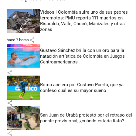
Videos | Colombia sufre uno de sus peores
terremotos: PMU reporta 111 muertos en
Risaralda, Valle, Chocó, Manizales y otras
zonas
share
hace 7 horas
Gustavo Sánchez brilla con un oro para la
natación artística de Colombia en Juegos
Centroamericanos
share
Roma acelera por Gustavo Puerta, que ya
confesó cuál es su mayor sueño
share
San Juan de Urabá protestó por el retraso del
puente provisional, ¿cuándo estaría listo?
share