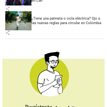
en Cali
share
¿Tiene una patineta o cicla eléctrica? Ojo a
las nuevas reglas para circular en Colombia
share