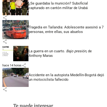
¿Se guardaba la munición? Suboficial
capturado en cantón militar de Urabá
share
Tragedia en Tailandia: Adolescente asesinó a 7
personas, entre ellas, sus abuelos
share
La guerra en un cuarto.
Bajo presión
, de
Anthony Maras
share
hace 14 horas
Accidente en la autopista Medellín-Bogotá dejó
un motociclista fallecido
share
Te puede interesar