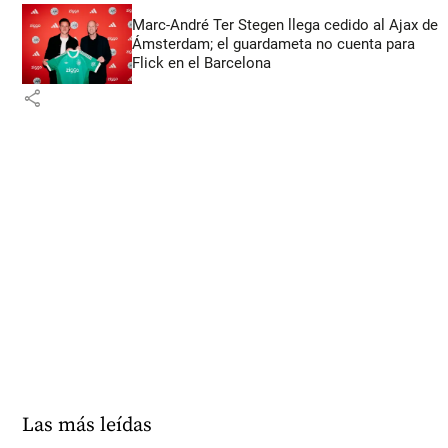
Marc-André Ter Stegen llega cedido al Ajax de
Ámsterdam; el guardameta no cuenta para
Flick en el Barcelona
share
Las más leídas