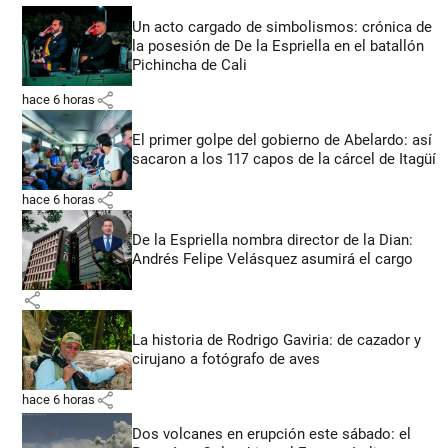
Un acto cargado de simbolismos: crónica de
la posesión de De la Espriella en el batallón
Pichincha de Cali
share
hace 6 horas
El primer golpe del gobierno de Abelardo: así
sacaron a los 117 capos de la cárcel de Itagüí
share
hace 6 horas
De la Espriella nombra director de la Dian:
Andrés Felipe Velásquez asumirá el cargo
share
La historia de Rodrigo Gaviria: de cazador y
cirujano a fotógrafo de aves
share
hace 6 horas
Dos volcanes en erupción este sábado: el