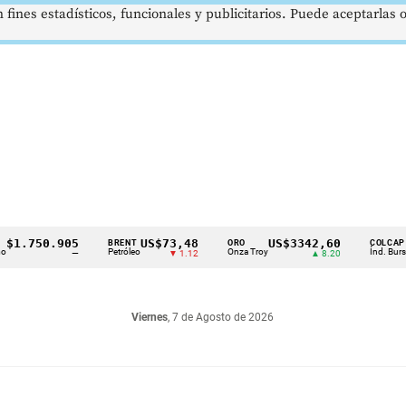
 fines estadísticos, funcionales y publicitarios. Puede aceptarlas
.750.905
US$73,48
US$3342,60
16
BRENT
ORO
COLCAP
Petróleo
Onza Troy
Índ. Bursátil
—
▼ 1.12
▲ 8.20
Viernes
, 7 de Agosto de 2026