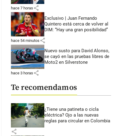
share
hace 7 horas
Exclusivo | Juan Fernando
Quintero está cerca de volver al
DIM: “Hay una gran posibilidad”
share
hace 54 minutos
Nuevo susto para David Alonso,
se cayó en las pruebas libres de
Moto2 en Silverstone
share
hace 3 horas
Te recomendamos
¿Tiene una patineta o cicla
eléctrica? Ojo a las nuevas
reglas para circular en Colombia
share