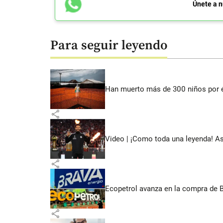
Únete a n
Para seguir leyendo
Han muerto más de 300 niños por 
share
Video | ¡Como toda una leyenda! As
share
Ecopetrol avanza en la compra de B
share