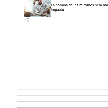
La nómina de las mipymes será más
impacto
share