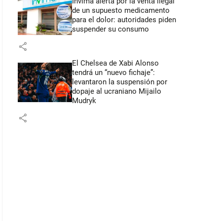
Invima alerta por la venta ilegal
de un supuesto medicamento
para el dolor: autoridades piden
suspender su consumo
share
El Chelsea de Xabi Alonso
tendrá un “nuevo fichaje”:
levantaron la suspensión por
dopaje al ucraniano Mijailo
Mudryk
share