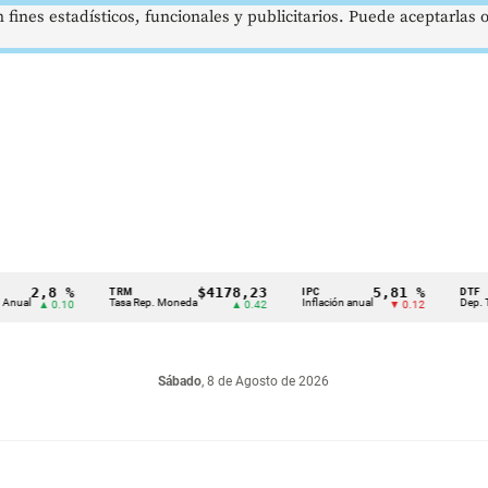
 fines estadísticos, funcionales y publicitarios. Puede aceptarlas
,8 %
$4178,23
5,81 %
TRM
IPC
DTF
Tasa Rep. Moneda
Inflación anual
Dep. Término 
▲ 0.10
▲ 0.42
▼ 0.12
Sábado
, 8 de Agosto de 2026