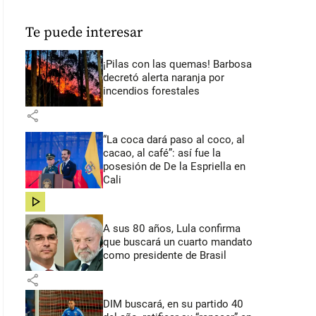
Te puede interesar
¡Pilas con las quemas! Barbosa
decretó alerta naranja por
incendios forestales
share
“La coca dará paso al coco, al
cacao, al café”: así fue la
posesión de De la Espriella en
Cali
share
A sus 80 años, Lula confirma
que buscará un cuarto mandato
como presidente de Brasil
share
DIM buscará, en su partido 40