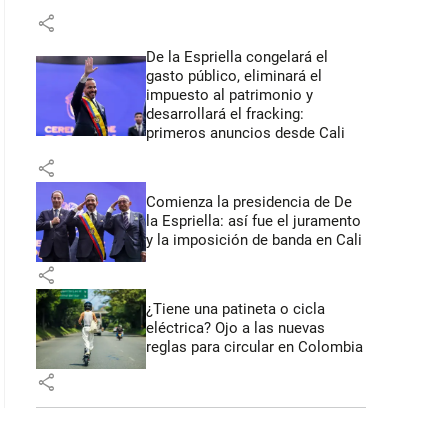
share
De la Espriella congelará el
gasto público, eliminará el
impuesto al patrimonio y
desarrollará el fracking:
primeros anuncios desde Cali
share
Comienza la presidencia de De
la Espriella: así fue el juramento
y la imposición de banda en Cali
share
¿Tiene una patineta o cicla
eléctrica? Ojo a las nuevas
reglas para circular en Colombia
share