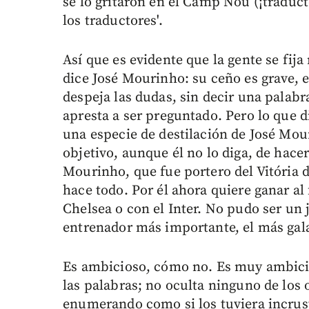
se lo gritaron en el Camp Nou (¡traduct
los traductores'.
Así que es evidente que la gente se fij
dice José Mourinho: su ceño es grave, e
despeja las dudas, sin decir una palabra
apresta a ser preguntado. Pero lo que d
una especie de destilación de José Mou
objetivo, aunque él no lo diga, de hacer
Mourinho, que fue portero del Vitória 
hace todo. Por él ahora quiere ganar al
Chelsea o con el Inter. No pudo ser un 
entrenador más importante, el más ga
Es ambicioso, cómo no. Es muy ambicios
las palabras; no oculta ninguno de los 
enumerando como si los tuviera incrus