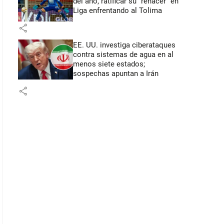
del año, ratificar su “renacer” en
Liga enfrentando al Tolima
share
EE. UU. investiga ciberataques
contra sistemas de agua en al
menos siete estados;
sospechas apuntan a Irán
share