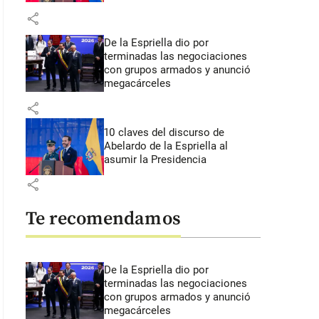
share
De la Espriella dio por
terminadas las negociaciones
con grupos armados y anunció
megacárceles
share
10 claves del discurso de
Abelardo de la Espriella al
asumir la Presidencia
share
Te recomendamos
De la Espriella dio por
terminadas las negociaciones
con grupos armados y anunció
megacárceles