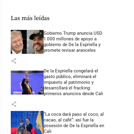
Las más leídas
Gobierno Trump anuncia USD
1.000 millones de apoyo a
gobierno de De la Espriella y
promete revisar aranceles
share
De la Espriella congelará el
gasto público, eliminará el
impuesto al patrimonio y
desarrollará el fracking:
primeros anuncios desde Cali
share
“La coca dará paso al coco, al
cacao, al café”: así fue la
posesión de De la Espriella en
Cali