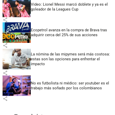
Video: Lionel Messi marcó doblete y ya es el
goleador de la Leagues Cup
share
Ecopetrol avanza en la compra de Brava tras
adquirir cerca del 25% de sus acciones
share
La nómina de las mipymes será más costosa:
estas son las opciones para enfrentar el
impacto
share
No es futbolista ni médico: ser youtuber es el
trabajo más soñado por los colombianos
share