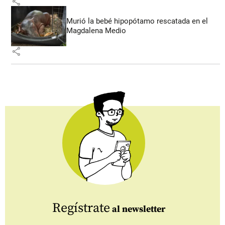
share
Murió la bebé hipopótamo rescatada en el
Magdalena Medio
share
Regístrate
al newsletter