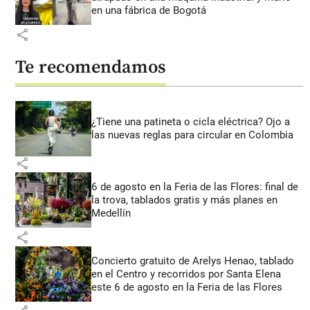
en una fábrica de Bogotá
share
Te recomendamos
¿Tiene una patineta o cicla eléctrica? Ojo a
las nuevas reglas para circular en Colombia
share
6 de agosto en la Feria de las Flores: final de
la trova, tablados gratis y más planes en
Medellín
share
Concierto gratuito de Arelys Henao, tablado
en el Centro y recorridos por Santa Elena
este 6 de agosto en la Feria de las Flores