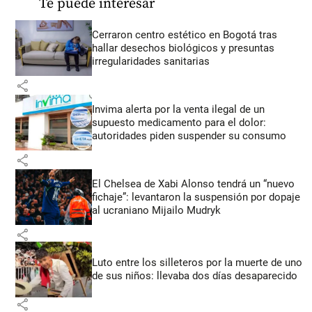
Te puede interesar
Cerraron centro estético en Bogotá tras
hallar desechos biológicos y presuntas
irregularidades sanitarias
share
Invima alerta por la venta ilegal de un
supuesto medicamento para el dolor:
autoridades piden suspender su consumo
share
El Chelsea de Xabi Alonso tendrá un “nuevo
fichaje”: levantaron la suspensión por dopaje
al ucraniano Mijailo Mudryk
share
Luto entre los silleteros por la muerte de uno
de sus niños: llevaba dos días desaparecido
share