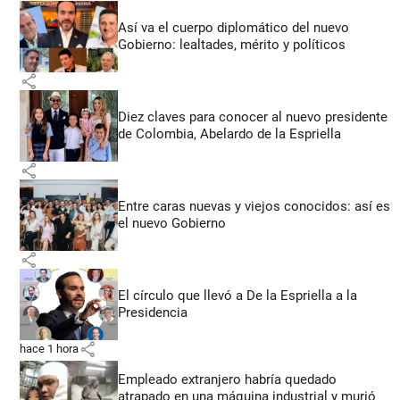
Así va el cuerpo diplomático del nuevo
Gobierno: lealtades, mérito y políticos
share
Diez claves para conocer al nuevo presidente
de Colombia, Abelardo de la Espriella
share
Entre caras nuevas y viejos conocidos: así es
el nuevo Gobierno
share
El círculo que llevó a De la Espriella a la
Presidencia
share
hace 1 hora
Empleado extranjero habría quedado
atrapado en una máquina industrial y murió