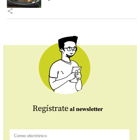
share
Regístrate
al newsletter