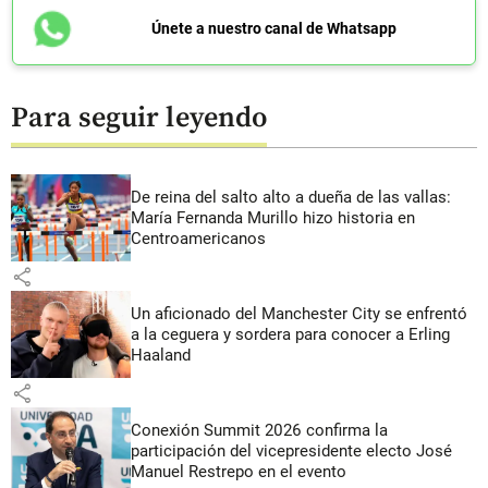
Únete a nuestro canal de Whatsapp
Para seguir leyendo
De reina del salto alto a dueña de las vallas:
María Fernanda Murillo hizo historia en
Centroamericanos
share
Un aficionado del Manchester City se enfrentó
a la ceguera y sordera para conocer a Erling
Haaland
share
Conexión Summit 2026 confirma la
participación del vicepresidente electo José
Manuel Restrepo en el evento