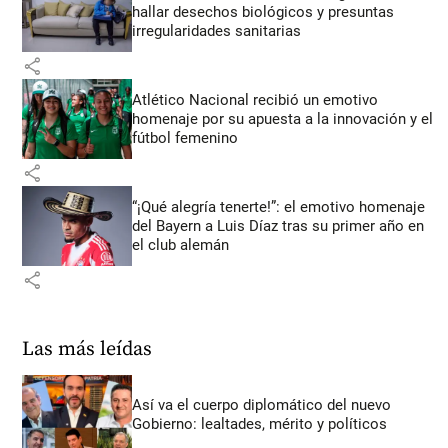
hallar desechos biológicos y presuntas
irregularidades sanitarias
share
Atlético Nacional recibió un emotivo
homenaje por su apuesta a la innovación y el
fútbol femenino
share
“¡Qué alegría tenerte!”: el emotivo homenaje
del Bayern a Luis Díaz tras su primer año en
el club alemán
share
Las más leídas
Así va el cuerpo diplomático del nuevo
Gobierno: lealtades, mérito y políticos