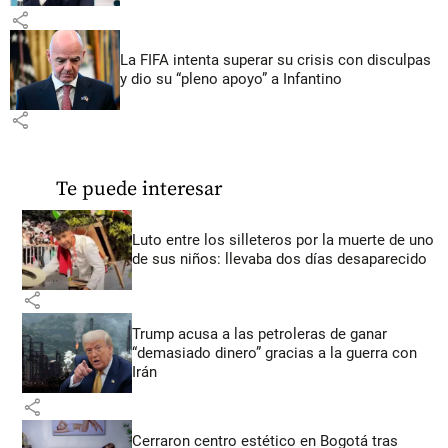
share
La FIFA intenta superar su crisis con disculpas
y dio su “pleno apoyo” a Infantino
share
Te puede interesar
Luto entre los silleteros por la muerte de uno
de sus niños: llevaba dos días desaparecido
share
Trump acusa a las petroleras de ganar
“demasiado dinero” gracias a la guerra con
Irán
share
Cerraron centro estético en Bogotá tras