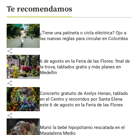
Te recomendamos
¿Tiene una patineta o cicla eléctrica? Ojo a
las nuevas reglas para circular en Colombia
share
6 de agosto en la Feria de las Flores: final de
la trova, tablados gratis y más planes en
Medellín
share
Concierto gratuito de Arelys Henao, tablado
en el Centro y recorridos por Santa Elena
este 6 de agosto en la Feria de las Flores
share
Murió la bebé hipopótamo rescatada en el
Magdalena Medio