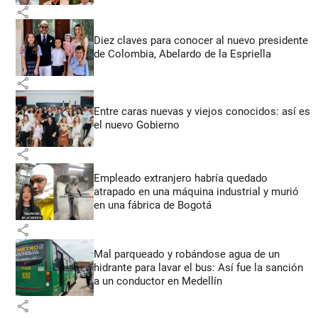
share
Diez claves para conocer al nuevo presidente
de Colombia, Abelardo de la Espriella
share
Entre caras nuevas y viejos conocidos: así es
el nuevo Gobierno
share
Empleado extranjero habría quedado
atrapado en una máquina industrial y murió
en una fábrica de Bogotá
share
Mal parqueado y robándose agua de un
hidrante para lavar el bus: Así fue la sanción
a un conductor en Medellín
share