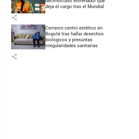
decimoctavo entrenador que
deja el cargo tras el Mundial
share
Cerraron centro estético en
Bogotá tras hallar desechos
biológicos y presuntas
irregularidades sanitarias
share