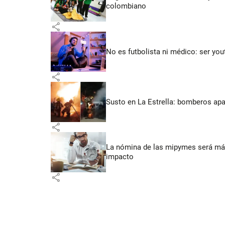
colombiano
share
No es futbolista ni médico: ser yo
share
Susto en La Estrella: bomberos ap
share
La nómina de las mipymes será más
impacto
share