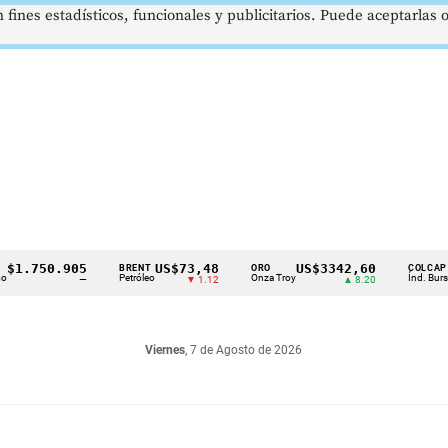
 fines estadísticos, funcionales y publicitarios. Puede aceptarlas
.750.905
US$73,48
US$3342,60
16
BRENT
ORO
COLCAP
Petróleo
Onza Troy
Índ. Bursátil
—
▼ 1.12
▲ 8.20
Viernes
, 7 de Agosto de 2026