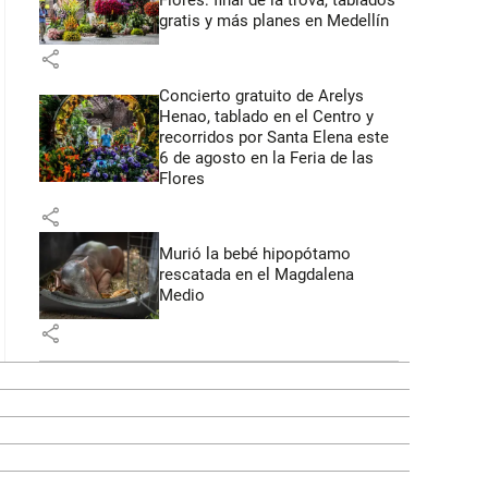
Flores: final de la trova, tablados
gratis y más planes en Medellín
share
Concierto gratuito de Arelys
Henao, tablado en el Centro y
recorridos por Santa Elena este
6 de agosto en la Feria de las
Flores
share
Murió la bebé hipopótamo
rescatada en el Magdalena
Medio
share