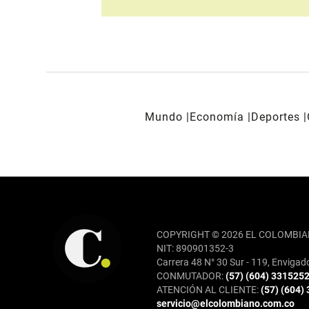
Mundo
Economía
Deportes
REDES SOCIALES
COPYRIGHT © 2026 EL COLOMBIA
NIT: 890901352-3
Carrera 48 N° 30 Sur - 119, Envigad
CONMUTADOR:
(57) (604) 331525
ATENCIÓN AL CLIENTE:
(57) (604)
servicio@elcolombiano.com.co