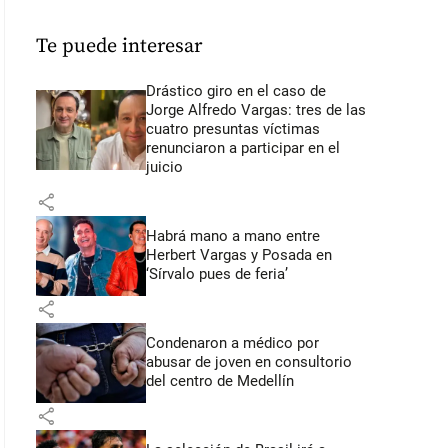
Te puede interesar
Drástico giro en el caso de
Jorge Alfredo Vargas: tres de las
cuatro presuntas víctimas
renunciaron a participar en el
juicio
share
Habrá mano a mano entre
Herbert Vargas y Posada en
‘Sírvalo pues de feria’
share
Condenaron a médico por
abusar de joven en consultorio
del centro de Medellín
share