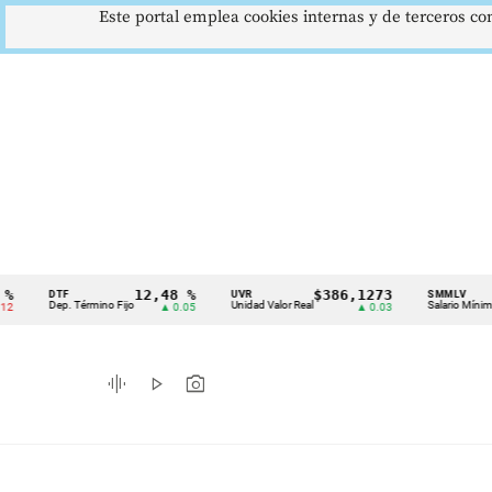
Este portal emplea cookies internas y de terceros con
12,48 %
$386,1273
$1.
DTF
UVR
SMMLV
Cintillo
Dep. Término Fijo
Unidad Valor Real
Salario Mínimo
▲ 0.05
▲ 0.03
de
indicadores
graphic_eq
play_arrow
photo_camera
económicos
Colombia