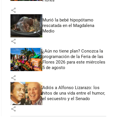
Flores
share
Murió la bebé hipopótamo
rescatada en el Magdalena
Medio
share
¿Aún no tiene plan? Conozca la
programación de la Feria de las
Flores 2026 para este miércoles
5 de agosto
share
Adiós a Alfonso Lizarazo: los
hitos de una vida entre el humor,
el secuestro y el Senado
share