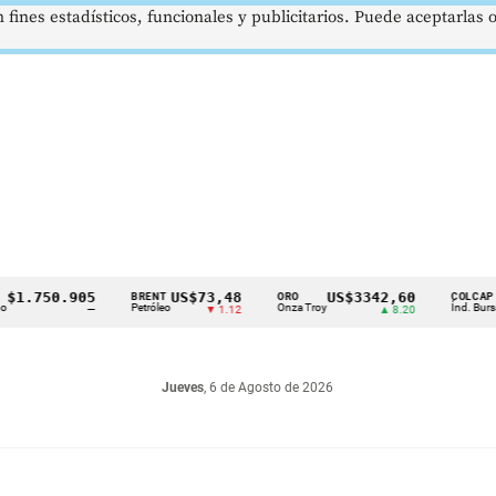
 fines estadísticos, funcionales y publicitarios. Puede aceptarlas
750.905
US$73,48
US$3342,60
16
BRENT
ORO
COLCAP
Petróleo
Onza Troy
Índ. Bursátil
—
▼ 1.12
▲ 8.20
Jueves
, 6 de Agosto de 2026