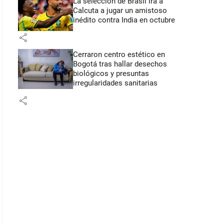
La selección de Brasil irá a
Calcuta a jugar un amistoso
inédito contra India en octubre
share
Cerraron centro estético en
Bogotá tras hallar desechos
biológicos y presuntas
irregularidades sanitarias
share