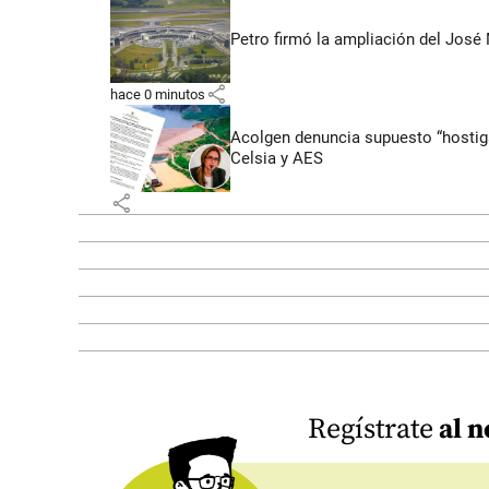
Petro firmó la ampliación del José 
share
hace 0 minutos
Acolgen denuncia supuesto “hostigam
Celsia y AES
share
Regístrate
al n