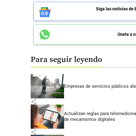
Siga las noticias 
Únete a n
Para seguir leyendo
Empresas de servicios públicos ale
share
Actualizan reglas para telemedicin
de mecanismos digitales
share