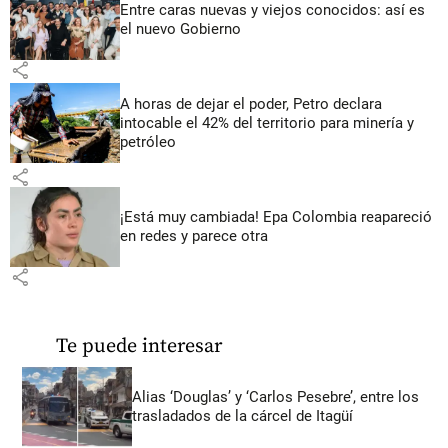
Entre caras nuevas y viejos conocidos: así es
el nuevo Gobierno
share
A horas de dejar el poder, Petro declara
intocable el 42% del territorio para minería y
petróleo
share
¡Está muy cambiada! Epa Colombia reapareció
en redes y parece otra
share
Te puede interesar
Alias ‘Douglas’ y ‘Carlos Pesebre’, entre los
trasladados de la cárcel de Itagüí