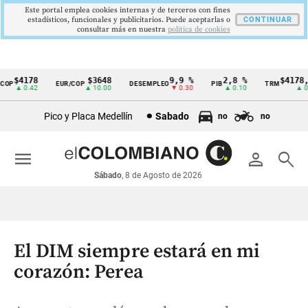
Este portal emplea cookies internas y de terceros con fines
estadísticos, funcionales y publicitarios. Puede aceptarlas o
CONTINUAR
consultar más en nuestra
politica de cookies
$4178
$3648
9,9 %
2,8 %
$4178,23
P
EUR/COP
DESEMPLEO
PIB
TRM
Cintillo
▲ 0.42
▲ 10.00
▼ 0.30
▲ 0.10
▲ 0.42
de
Pico y Placa Medellín
Sabado
no
no
indicadores
económicos
menu
person
search
Colombia
Sábado
, 8 de Agosto de 2026
El DIM siempre estará en mi
corazón: Perea