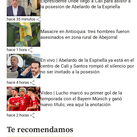
Expresidente Uribe llegó a Cali para asistir a
la posesión de Abelardo de la Espriella
share
hace 35 minutos
Masacre en Antioquia: tres hombres fueron
asesinados en zona rural de Abejorral
share
hace 1 hora
En vivo | Abelardo de la Espriella ya está en el
centro de Cali y Santos rompió el silencio por
no ser invitado a la posesión
share
hace 4 horas
Video | Lucho marcó su primer gol de la
temporada con el Bayern Múnich y ganó
nuevo título; vea aquí la anotación
share
hace 2 horas
Te recomendamos