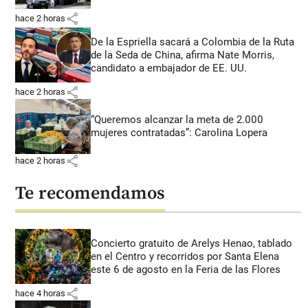
share
hace 2 horas
De la Espriella sacará a Colombia de la Ruta
de la Seda de China, afirma Nate Morris,
candidato a embajador de EE. UU.
share
hace 2 horas
“Queremos alcanzar la meta de 2.000
mujeres contratadas”: Carolina Lopera
share
hace 2 horas
Te recomendamos
Concierto gratuito de Arelys Henao, tablado
en el Centro y recorridos por Santa Elena
este 6 de agosto en la Feria de las Flores
share
hace 4 horas