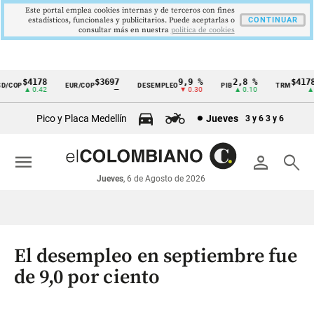
Este portal emplea cookies internas y de terceros con fines
estadísticos, funcionales y publicitarios. Puede aceptarlas o
CONTINUAR
consultar más en nuestra
politica de cookies
$4178
$3697
9,9 %
2,8 %
$4178,
COP
EUR/COP
DESEMPLEO
PIB
TRM
Cintillo
▲ 0.42
—
▼ 0.30
▲ 0.10
▲ 0.
de
Pico y Placa Medellín
Jueves
3 y 6
3 y 6
indicadores
económicos
menu
person
search
Colombia
Jueves
, 6 de Agosto de 2026
El desempleo en septiembre fue
de 9,0 por ciento