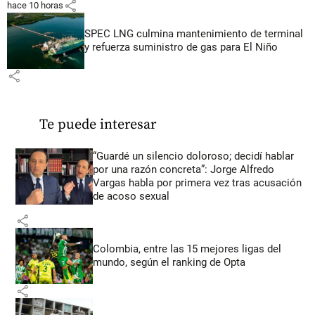
share
hace 10 horas
SPEC LNG culmina mantenimiento de terminal
y refuerza suministro de gas para El Niño
share
Te puede interesar
“Guardé un silencio doloroso; decidí hablar
por una razón concreta”: Jorge Alfredo
Vargas habla por primera vez tras acusación
de acoso sexual
share
Colombia, entre las 15 mejores ligas del
mundo, según el ranking de Opta
share