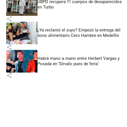
UBPD recupera 11 cuerpos de desaparecidos
en Turbo
share
¿Ya reclamó el suyo? Empezó la entrega del
bono alimentario Cero Hambre en Medellín
share
Habrá mano a mano entre Herbert Vargas y
Posada en ‘Sírvalo pues de feria’
share