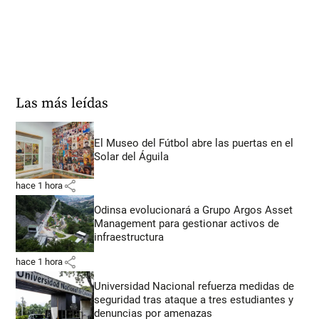
Las más leídas
El Museo del Fútbol abre las puertas en el
Solar del Águila
share
hace 1 hora
Odinsa evolucionará a Grupo Argos Asset
Management para gestionar activos de
infraestructura
share
hace 1 hora
Universidad Nacional refuerza medidas de
seguridad tras ataque a tres estudiantes y
denuncias por amenazas