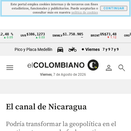
Este portal emplea cookies internas y de terceros con fines
estadísticos, funcionales y publicitarios. Puede aceptarlas o
CONTINUAR
consultar más en nuestra
politica de cookies
48 %
$386,1273
$1.750.905
US$73,48
US$
UVR
SMMLV
BRENT
ORO
Cintillo
 0.05
▲ 0.03
—
▼ 1.12
de
Pico y Placa Medellín
Viernes
7 y 9
7 y 9
indicadores
económicos
menu
person
search
Colombia
Viernes
, 7 de Agosto de 2026
El canal de Nicaragua
Podría transformar la geopolítica en el