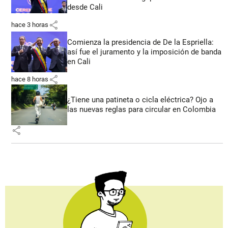
desde Cali
share
hace 3 horas
Comienza la presidencia de De la Espriella:
así fue el juramento y la imposición de banda
en Cali
share
hace 8 horas
¿Tiene una patineta o cicla eléctrica? Ojo a
las nuevas reglas para circular en Colombia
share