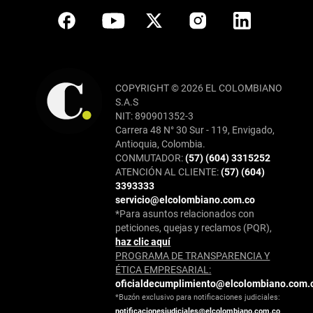
COPYRIGHT © 2026 EL COLOMBIANO
S.A.S
NIT: 890901352-3
Carrera 48 N° 30 Sur - 119, Envigado,
Antioquia, Colombia.
CONMUTADOR:
(57) (604) 3315252
ATENCIÓN AL CLIENTE:
(57) (604)
3393333
servicio@elcolombiano.com.co
*Para asuntos relacionados con
peticiones, quejas y reclamos (PQR),
haz clic aquí
PROGRAMA DE TRANSPARENCIA Y
ÉTICA EMPRESARIAL:
oficialdecumplimiento@elcolombiano.com.
*Buzón exclusivo para notificaciones judiciales:
notificacionesjudiciales@elcolombiano.com.co