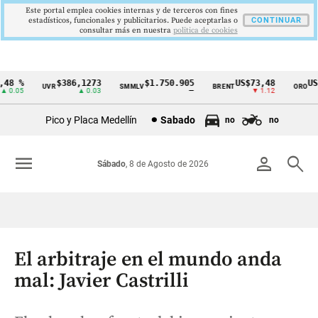
Este portal emplea cookies internas y de terceros con fines
estadísticos, funcionales y publicitarios. Puede aceptarlas o
CONTINUAR
consultar más en nuestra
politica de cookies
8 %
$386,1273
$1.750.905
US$73,48
US$3
UVR
SMMLV
BRENT
ORO
Cintillo
0.05
▲ 0.03
—
▼ 1.12
de
Pico y Placa Medellín
Sabado
no
no
indicadores
económicos
menu
person
search
Sábado
, 8 de Agosto de 2026
Colombia
El arbitraje en el mundo anda
mal: Javier Castrilli