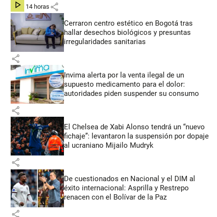
share
hace 14 horas
Cerraron centro estético en Bogotá tras
hallar desechos biológicos y presuntas
irregularidades sanitarias
share
Invima alerta por la venta ilegal de un
supuesto medicamento para el dolor:
autoridades piden suspender su consumo
share
El Chelsea de Xabi Alonso tendrá un “nuevo
fichaje”: levantaron la suspensión por dopaje
al ucraniano Mijailo Mudryk
share
De cuestionados en Nacional y el DIM al
éxito internacional: Asprilla y Restrepo
renacen con el Bolívar de la Paz
share