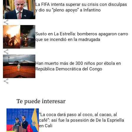
La FIFA intenta superar su crisis con disculpas
y dio su “pleno apoyo” a Infantino
share
Susto en La Estrella: bomberos apagaron carro
que se incendió en la madrugada
share
Han muerto más de 300 niños por ébola en
República Democrática del Congo
share
Te puede interesar
“La coca dará paso al coco, al cacao, al
café”: así fue la posesión de De la Espriella
en Cali