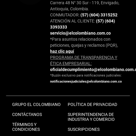
Carrera 48 N° 30 Sur - 119, Envigado,
Antioquia, Colombia.
CONMUTADOR:
(57) (604) 3315252
ATENCIÓN AL CLIENTE:
(57) (604)
3393333
servicio@elcolombiano.com.co
*Para asuntos relacionados con
peticiones, quejas y reclamos (PQR),
haz clic aquí
PROGRAMA DE TRANSPARENCIA Y
ÉTICA EMPRESARIAL:
oficialdecumplimiento@elcolombiano.com.
*Buzón exclusivo para notificaciones judiciales:
notificacionesjudiciales@elcolombiano.com.co
GRUPO EL COLOMBIANO
POLÍTICA DE PRIVACIDAD
CONTÁCTANOS
SUPERINTENDENCIA DE
INDUSTRIA Y COMERCIO
TÉRMINOS Y
CONDICIONES
SUSCRIPCIONES