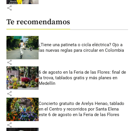
share
Te recomendamos
¿Tiene una patineta o cicla eléctrica? Ojo a
las nuevas reglas para circular en Colombia
share
6 de agosto en la Feria de las Flores: final de
la trova, tablados gratis y más planes en
Medellín
share
Concierto gratuito de Arelys Henao, tablado
en el Centro y recorridos por Santa Elena
este 6 de agosto en la Feria de las Flores
share