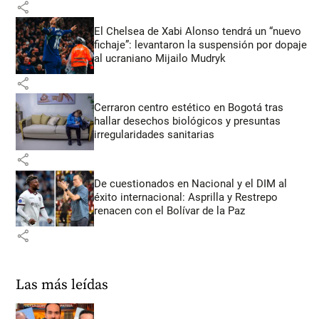
share
El Chelsea de Xabi Alonso tendrá un “nuevo
fichaje”: levantaron la suspensión por dopaje
al ucraniano Mijailo Mudryk
share
Cerraron centro estético en Bogotá tras
hallar desechos biológicos y presuntas
irregularidades sanitarias
share
De cuestionados en Nacional y el DIM al
éxito internacional: Asprilla y Restrepo
renacen con el Bolívar de la Paz
share
Las más leídas