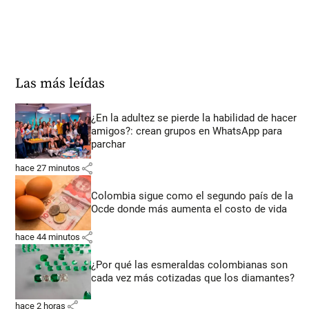
Las más leídas
¿En la adultez se pierde la habilidad de hacer
amigos?: crean grupos en WhatsApp para
parchar
share
hace 27 minutos
Colombia sigue como el segundo país de la
Ocde donde más aumenta el costo de vida
share
hace 44 minutos
¿Por qué las esmeraldas colombianas son
cada vez más cotizadas que los diamantes?
share
hace 2 horas