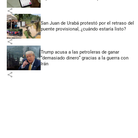
share
San Juan de Urabá protestó por el retraso del
puente provisional, ¿cuándo estaría listo?
share
Trump acusa a las petroleras de ganar
“demasiado dinero” gracias a la guerra con
Irán
share