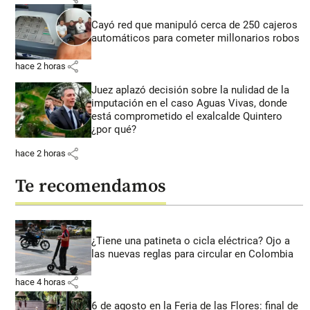
Cayó red que manipuló cerca de 250 cajeros
automáticos para cometer millonarios robos
share
hace 2 horas
Juez aplazó decisión sobre la nulidad de la
imputación en el caso Aguas Vivas, donde
está comprometido el exalcalde Quintero
¿por qué?
share
hace 2 horas
Te recomendamos
¿Tiene una patineta o cicla eléctrica? Ojo a
las nuevas reglas para circular en Colombia
share
hace 4 horas
6 de agosto en la Feria de las Flores: final de