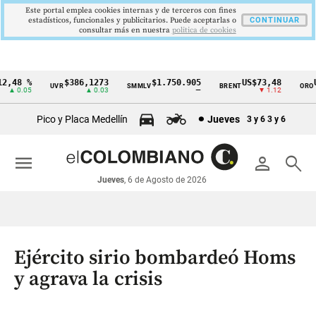
Este portal emplea cookies internas y de terceros con fines
estadísticos, funcionales y publicitarios. Puede aceptarlas o
CONTINUAR
consultar más en nuestra
politica de cookies
,48 %
$386,1273
$1.750.905
US$73,48
US
UVR
SMMLV
BRENT
ORO
Cintillo
▲ 0.05
▲ 0.03
—
▼ 1.12
de
Pico y Placa Medellín
Jueves
3 y 6
3 y 6
indicadores
económicos
menu
person
search
Colombia
Jueves
, 6 de Agosto de 2026
Ejército sirio bombardeó Homs
y agrava la crisis