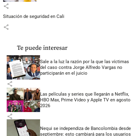
share
Situación de seguridad en Cali
share
Te puede interesar
Sale a la luz la razón por la que las víctimas
del caso contra Jorge Alfredo Vargas no
participarán en el juicio
share
Las películas y series que llegarán a Netflix,
HBO Max, Prime Video y Apple TV en agosto
2026
share
Nequi se independiza de Bancolombia desde
septiembre: esto cambiará para los usuarios