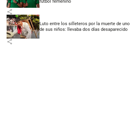
fútbol femenino
share
Luto entre los silleteros por la muerte de uno
de sus niños: llevaba dos días desaparecido
share