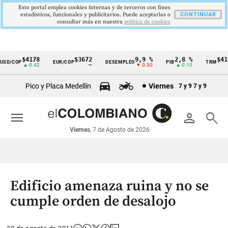
Este portal emplea cookies internas y de terceros con fines
estadísticos, funcionales y publicitarios. Puede aceptarlas o
CONTINUAR
consultar más en nuestra
politica de cookies
$4178
$3672
9,9 %
2,8 %
$417
D/COP
EUR/COP
DESEMPLEO
PIB
TRM
Cintillo
▲ 0.42
—
▼ 0.30
▲ 0.10
▲ 
de
Pico y Placa Medellín
Viernes
7 y 9
7 y 9
indicadores
económicos
menu
person
search
Colombia
Viernes
, 7 de Agosto de 2026
Edificio amenaza ruina y no se
cumple orden de desalojo