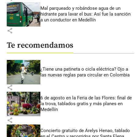
Mal parqueado y robándose agua de un
hidrante para lavar el bus: Así fue la sanción
a un conductor en Medellín
share
Te recomendamos
¿Tiene una patineta o cicla eléctrica? Ojo a
las nuevas reglas para circular en Colombia
share
6 de agosto en la Feria de las Flores: final de
la trova, tablados gratis y más planes en
Medellín
share
Concierto gratuito de Arelys Henao, tablado
en el Centro y recorridos por Santa Elena