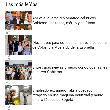
Las más leídas
Así va el cuerpo diplomático del nuevo
Gobierno: lealtades, mérito y políticos
share
Diez claves para conocer al nuevo presidente
de Colombia, Abelardo de la Espriella
share
Entre caras nuevas y viejos conocidos: así es
el nuevo Gobierno
share
Empleado extranjero habría quedado
atrapado en una máquina industrial y murió
en una fábrica de Bogotá
share