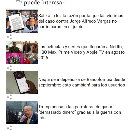
Te puede interesar
Sale a la luz la razón por la que las víctimas
del caso contra Jorge Alfredo Vargas no
participarán en el juicio
share
Las películas y series que llegarán a Netflix,
HBO Max, Prime Video y Apple TV en agosto
2026
share
Nequi se independiza de Bancolombia desde
septiembre: esto cambiará para los usuarios
share
Trump acusa a las petroleras de ganar
“demasiado dinero” gracias a la guerra con
Irán
share