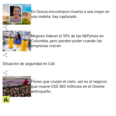
En Grecia encontraron muerta a una mujer en
una maleta: hay capturado
share
Mujeres lideran el 55% de las MiPymes en
Colombia, pero pierden poder cuando las
empresas crecen
share
Situación de seguridad en Cali
share
Flores que cruzan el cielo: así es el negocio
que mueve US$ 380 millones en el Oriente
antioqueño
share