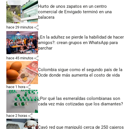
Hurto de unos zapatos en un centro
comercial de Envigado terminó en una
balacera
share
hace 29 minutos
¿En la adultez se pierde la habilidad de hacer
amigos?: crean grupos en WhatsApp para
parchar
share
hace 45 minutos
Colombia sigue como el segundo país de la
Ocde donde más aumenta el costo de vida
share
hace 1 hora
¿Por qué las esmeraldas colombianas son
cada vez más cotizadas que los diamantes?
share
hace 2 horas
Cayó red que manipuló cerca de 250 cajeros