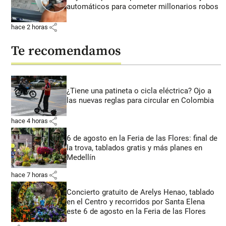
automáticos para cometer millonarios robos
share
hace 2 horas
Te recomendamos
¿Tiene una patineta o cicla eléctrica? Ojo a
las nuevas reglas para circular en Colombia
share
hace 4 horas
6 de agosto en la Feria de las Flores: final de
la trova, tablados gratis y más planes en
Medellín
share
hace 7 horas
Concierto gratuito de Arelys Henao, tablado
en el Centro y recorridos por Santa Elena
este 6 de agosto en la Feria de las Flores