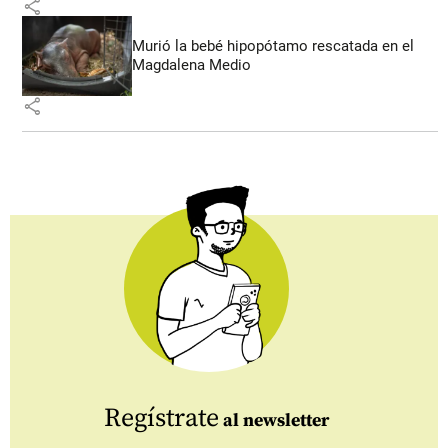
share
Murió la bebé hipopótamo rescatada en el
Magdalena Medio
share
Regístrate
al newsletter