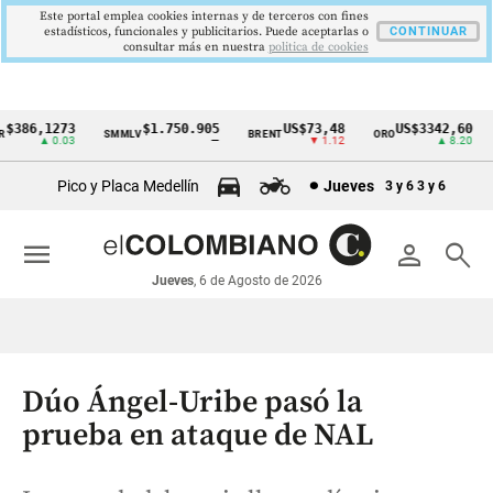
Este portal emplea cookies internas y de terceros con fines
estadísticos, funcionales y publicitarios. Puede aceptarlas o
CONTINUAR
consultar más en nuestra
politica de cookies
386,1273
$1.750.905
US$73,48
US$3342,60
SMMLV
BRENT
ORO
C
Cintillo
▲ 0.03
—
▼ 1.12
▲ 8.20
de
Pico y Placa Medellín
Jueves
3 y 6
3 y 6
indicadores
económicos
menu
person
search
Colombia
Jueves
, 6 de Agosto de 2026
Dúo Ángel-Uribe pasó la
prueba en ataque de NAL