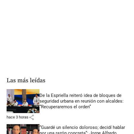
Las más leídas
De la Espriella reiteró idea de bloques de
seguridad urbana en reunión con alcaldes:
“Recuperaremos el orden”
share
hace 3 horas
“Guardé un silencio doloroso; decidí hablar
por una razón concreta”: Jorge Alfredo