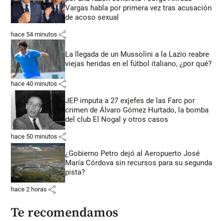
Vargas habla por primera vez tras acusación
de acoso sexual
share
hace 54 minutos
La llegada de un Mussolini a la Lazio reabre
viejas heridas en el fútbol italiano, ¿por qué?
share
hace 40 minutos
JEP imputa a 27 exjefes de las Farc por
crimen de Álvaro Gómez Hurtado, la bomba
del club El Nogal y otros casos
share
hace 50 minutos
¿Gobierno Petro dejó al Aeropuerto José
María Córdova sin recursos para su segunda
pista?
share
hace 2 horas
Te recomendamos