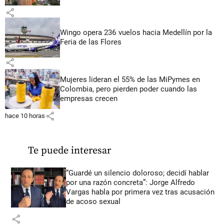
share
Wingo opera 236 vuelos hacia Medellín por la
Feria de las Flores
share
Mujeres lideran el 55% de las MiPymes en
Colombia, pero pierden poder cuando las
empresas crecen
share
hace 10 horas
Te puede interesar
“Guardé un silencio doloroso; decidí hablar
por una razón concreta”: Jorge Alfredo
Vargas habla por primera vez tras acusación
de acoso sexual
share