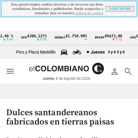
Este portal emplea cookies internas y de terceros con fines
estadísticos, funcionales y publicitarios. Puede aceptarlas o
CONTINUAR
consultar más en nuestra
politica de cookies
48 %
$386,1273
$1.750.905
US$73,48
US$
UVR
SMMLV
BRENT
ORO
Cintillo
 0.05
▲ 0.03
—
▼ 1.12
de
Pico y Placa Medellín
Jueves
3 y 6
3 y 6
indicadores
económicos
menu
person
search
Colombia
Jueves
, 6 de Agosto de 2026
Dulces santandereanos
fabricados en tierras paisas