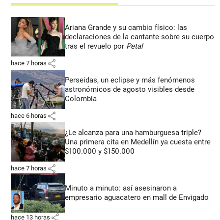
Ariana Grande y su cambio físico: las
declaraciones de la cantante sobre su cuerpo
tras el revuelo por
Petal
share
hace 7 horas
Perseidas, un eclipse y más fenómenos
astronómicos de agosto visibles desde
Colombia
share
hace 6 horas
¿Le alcanza para una hamburguesa triple?
Una primera cita en Medellín ya cuesta entre
$100.000 y $150.000
share
hace 7 horas
Minuto a minuto: así asesinaron a
empresario aguacatero en mall de Envigado
share
hace 13 horas