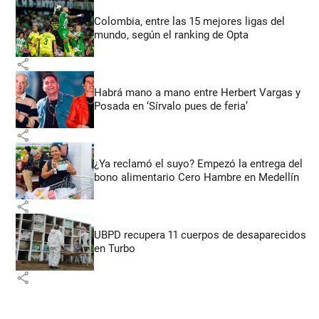
Colombia, entre las 15 mejores ligas del
mundo, según el ranking de Opta
share
Habrá mano a mano entre Herbert Vargas y
Posada en ‘Sírvalo pues de feria’
share
¿Ya reclamó el suyo? Empezó la entrega del
bono alimentario Cero Hambre en Medellín
share
UBPD recupera 11 cuerpos de desaparecidos
en Turbo
share