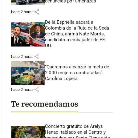
denuncias por amenazas
share
hace 2 horas
De la Espriella sacará a
Colombia de la Ruta de la Seda
de China, afirma Nate Morris,
candidato a embajador de EE.
UU.
share
hace 2 horas
“Queremos alcanzar la meta de
2.000 mujeres contratadas”:
Carolina Lopera
share
hace 2 horas
Te recomendamos
Concierto gratuito de Arelys
Henao, tablado en el Centro y