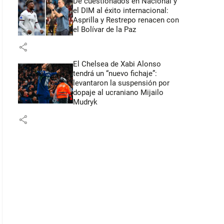
De cuestionados en Nacional y
el DIM al éxito internacional:
Asprilla y Restrepo renacen con
el Bolívar de la Paz
share
El Chelsea de Xabi Alonso
tendrá un “nuevo fichaje”:
levantaron la suspensión por
dopaje al ucraniano Mijailo
Mudryk
share