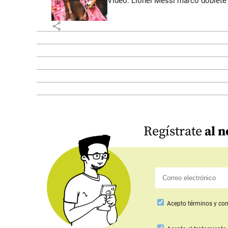
Video: Lionel Messi marcó doblete 
share
Regístrate
al n
Acepto
términos y con