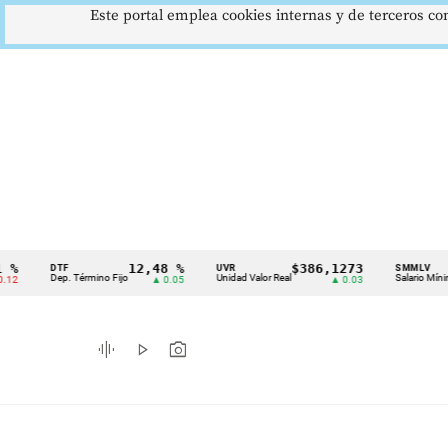
Este portal emplea cookies internas y de terceros con
12,48 %
$386,1273
$1.
DTF
UVR
SMMLV
Cintillo
Dep. Término Fijo
Unidad Valor Real
Salario Mínimo
▲ 0.05
▲ 0.03
de
indicadores
graphic_eq
play_arrow
photo_camera
económicos
Colombia