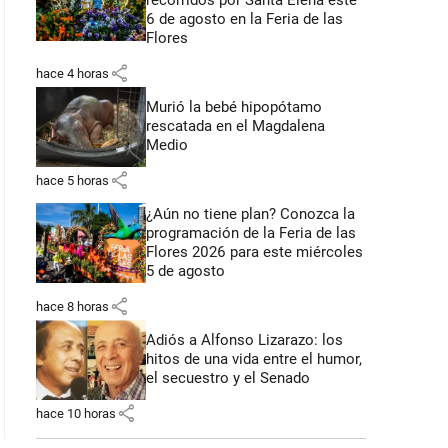
recorridos por Santa Elena este
6 de agosto en la Feria de las
Flores
share
hace 4 horas
Murió la bebé hipopótamo
rescatada en el Magdalena
Medio
share
hace 5 horas
¿Aún no tiene plan? Conozca la
programación de la Feria de las
Flores 2026 para este miércoles
5 de agosto
share
hace 8 horas
Adiós a Alfonso Lizarazo: los
hitos de una vida entre el humor,
el secuestro y el Senado
share
hace 10 horas