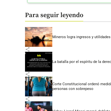
Para seguir leyendo
Mineros logra ingresos y utilidade
share
La batalla por el espíritu de la dere
share
Corte Constitucional ordenó medida
personas con sobrepeso
share