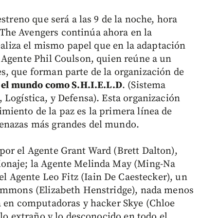
streno que será a las 9 de la noche, hora
The Avengers continúa ahora en la
realiza el mismo papel que en la adaptación
 Agente Phil Coulson, quien reúne a un
s, que forman parte de la organización de
 el mundo como S.H.I.E.L.D
. (Sistema
 Logística, y Defensa). Esta organización
iento de la paz es la primera línea de
menazas más grandes del mundo.
or el Agente Grant Ward (Brett Dalton),
ionaje; la Agente Melinda May (Ming-Na
 el Agente Leo Fitz (Iain De Caestecker), un
Simmons (Elizabeth Henstridge), nada menos
ta en computadoras y hacker Skye (Chloe
 lo extraño y lo desconocido en todo el