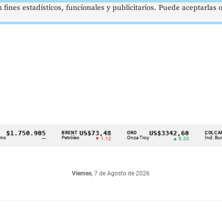
 fines estadísticos, funcionales y publicitarios. Puede aceptarlas
750.905
US$73,48
US$3342,60
16
BRENT
ORO
COLCAP
Petróleo
Onza Troy
Índ. Bursátil
—
▼ 1.12
▲ 8.20
Viernes
, 7 de Agosto de 2026