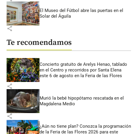
El Museo del Fútbol abre las puertas en el
Solar del Águila
share
Te recomendamos
Concierto gratuito de Arelys Henao, tablado
en el Centro y recorridos por Santa Elena
este 6 de agosto en la Feria de las Flores
share
Murió la bebé hipopótamo rescatada en el
Magdalena Medio
share
¿Aún no tiene plan? Conozca la programación
de la Feria de las Flores 2026 para este