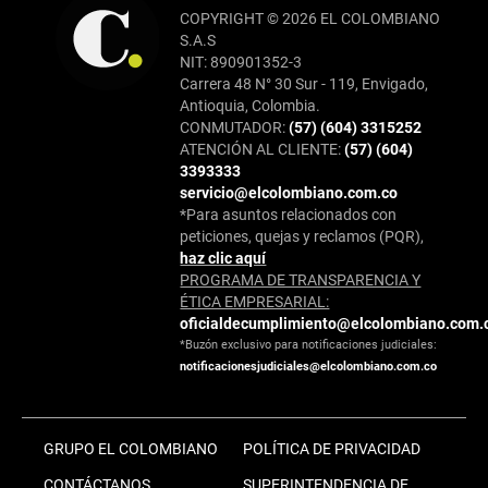
COPYRIGHT © 2026 EL COLOMBIANO
S.A.S
NIT: 890901352-3
Carrera 48 N° 30 Sur - 119, Envigado,
Antioquia, Colombia.
CONMUTADOR:
(57) (604) 3315252
ATENCIÓN AL CLIENTE:
(57) (604)
3393333
servicio@elcolombiano.com.co
*Para asuntos relacionados con
peticiones, quejas y reclamos (PQR),
haz clic aquí
PROGRAMA DE TRANSPARENCIA Y
ÉTICA EMPRESARIAL:
oficialdecumplimiento@elcolombiano.com.
*Buzón exclusivo para notificaciones judiciales:
notificacionesjudiciales@elcolombiano.com.co
GRUPO EL COLOMBIANO
POLÍTICA DE PRIVACIDAD
CONTÁCTANOS
SUPERINTENDENCIA DE