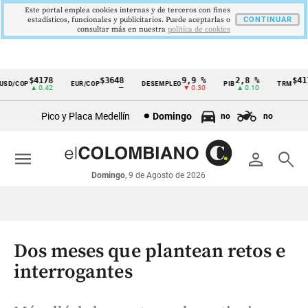
Este portal emplea cookies internas y de terceros con fines
estadísticos, funcionales y publicitarios. Puede aceptarlas o
CONTINUAR
consultar más en nuestra
politica de cookies
$4178
$3648
9,9 %
2,8 %
$4178
D/COP
EUR/COP
DESEMPLEO
PIB
TRM
Cintillo
▲ 0.42
—
▼ 0.30
▲ 0.10
▲ 
de
Pico y Placa Medellín
Domingo
no
no
indicadores
económicos
menu
person
search
Colombia
Domingo
, 9 de Agosto de 2026
Dos meses que plantean retos e
interrogantes