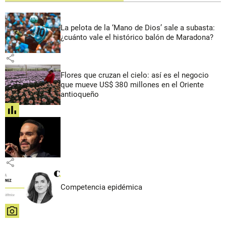
La pelota de la ‘Mano de Dios’ sale a subasta:
¿cuánto vale el histórico balón de Maradona?
share
Flores que cruzan el cielo: así es el negocio
que mueve US$ 380 millones en el Oriente
antioqueño
share
share
Competencia epidémica
share