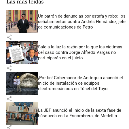
Las más leídas
Un patrón de denuncias por estafa y robo: los
señalamientos contra Andrés Hernández, jefe
de comunicaciones de Petro
share
Sale a la luz la razón por la que las víctimas
del caso contra Jorge Alfredo Vargas no
participarán en el juicio
share
¡Por fin! Gobernador de Antioquia anunció el
inicio de instalación de equipos
electromecánicos en Túnel del Toyo
share
La JEP anunció el inicio de la sexta fase de
búsqueda en La Escombrera, de Medellín
share