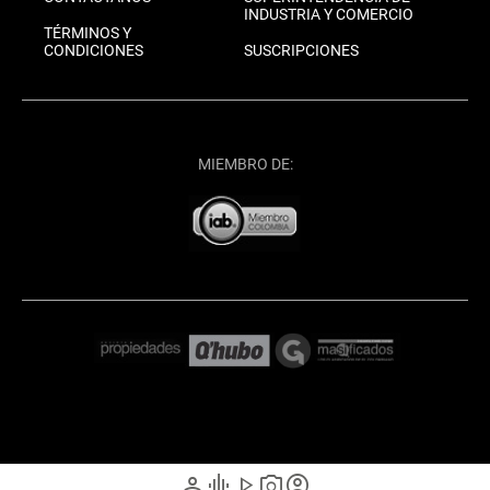
INDUSTRIA Y COMERCIO
TÉRMINOS Y
CONDICIONES
SUSCRIPCIONES
MIEMBRO DE:
person
graphic_eq
play_arrow
photo_camera
account_circle