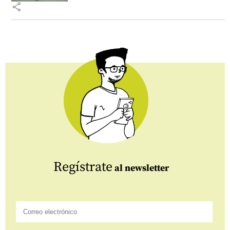
share
Regístrate
al newsletter