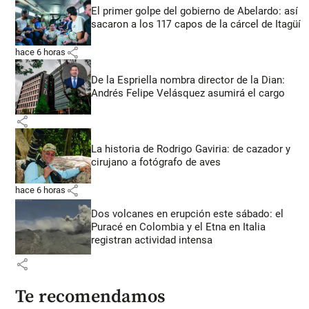
El primer golpe del gobierno de Abelardo: así
sacaron a los 117 capos de la cárcel de Itagüí
share
hace 6 horas
De la Espriella nombra director de la Dian:
Andrés Felipe Velásquez asumirá el cargo
share
La historia de Rodrigo Gaviria: de cazador y
cirujano a fotógrafo de aves
share
hace 6 horas
Dos volcanes en erupción este sábado: el
Puracé en Colombia y el Etna en Italia
registran actividad intensa
share
Te recomendamos