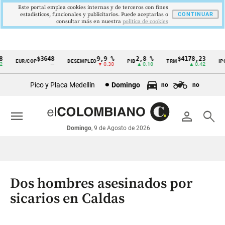
Este portal emplea cookies internas y de terceros con fines
estadísticos, funcionales y publicitarios. Puede aceptarlas o
CONTINUAR
consultar más en nuestra
politica de cookies
$3648
9,9 %
2,8 %
$4178,23
5
EUR/COP
DESEMPLEO
PIB
TRM
IPC
Cintillo
—
▼ 0.30
▲ 0.10
▲ 0.42
de
Pico y Placa Medellín
Domingo
no
no
indicadores
económicos
menu
person
search
Colombia
Domingo
, 9 de Agosto de 2026
Dos hombres asesinados por
sicarios en Caldas