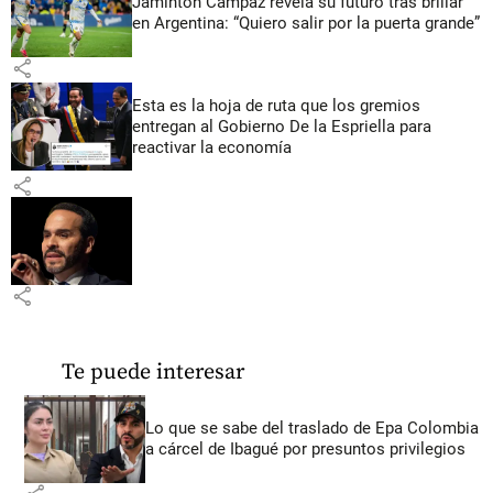
Jáminton Campaz revela su futuro tras brillar
en Argentina: “Quiero salir por la puerta grande”
share
Esta es la hoja de ruta que los gremios
entregan al Gobierno De la Espriella para
reactivar la economía
share
share
Te puede interesar
Lo que se sabe del traslado de Epa Colombia
a cárcel de Ibagué por presuntos privilegios