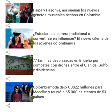
share
Paipa y Pasonva, así suenan los nuevos
géneros musicales hechos en Colombia
share
¿Estudiar una carrera tradicional o
convertirse en influencer? El nuevo dilema de
los jóvenes colombianos
share
77 familias desplazadas en Briceño por
combates con drones entre el Clan del Golfo
y disidencias
share
Colombiamoda dejó US$22 millones para
Medellín y reunió a 65.000 asistentes de 53
países
share