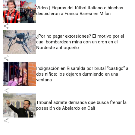
Video | Figuras del fútbol italiano e hinchas
despidieron a Franco Baresi en Milán
share
¿Por no pagar extorsiones? El motivo por el
cual bombardean mina con un dron en el
Nordeste antioqueño
share
Indignación en Risaralda por brutal “castigo” a
dos niños: los dejaron durmiendo en una
ventana
share
Tribunal admite demanda que busca frenar la
posesión de Abelardo en Cali
share