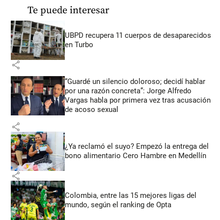
Te puede interesar
UBPD recupera 11 cuerpos de desaparecidos
en Turbo
share
“Guardé un silencio doloroso; decidí hablar
por una razón concreta”: Jorge Alfredo
Vargas habla por primera vez tras acusación
de acoso sexual
share
¿Ya reclamó el suyo? Empezó la entrega del
bono alimentario Cero Hambre en Medellín
share
Colombia, entre las 15 mejores ligas del
mundo, según el ranking de Opta