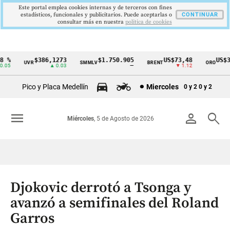
Este portal emplea cookies internas y de terceros con fines
estadísticos, funcionales y publicitarios. Puede aceptarlas o
CONTINUAR
consultar más en nuestra
politica de cookies
%
$386,1273
$1.750.905
US$73,48
US$334
UVR
SMMLV
BRENT
ORO
Cintillo
5
▲ 0.03
—
▼ 1.12
▲
de
Pico y Placa Medellín
Miercoles
0 y 2
0 y 2
indicadores
económicos
menu
person
search
Miércoles
, 5 de Agosto de 2026
Colombia
Djokovic derrotó a Tsonga y
avanzó a semifinales del Roland
Garros