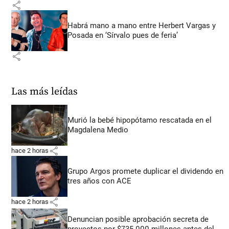
share
Habrá mano a mano entre Herbert Vargas y
Posada en ‘Sírvalo pues de feria’
share
Las más leídas
Murió la bebé hipopótamo rescatada en el
Magdalena Medio
share
hace 2 horas
Grupo Argos promete duplicar el dividendo en
tres años con ACE
share
hace 2 horas
Denuncian posible aprobación secreta de
proyectos por $735.000 millones antes del