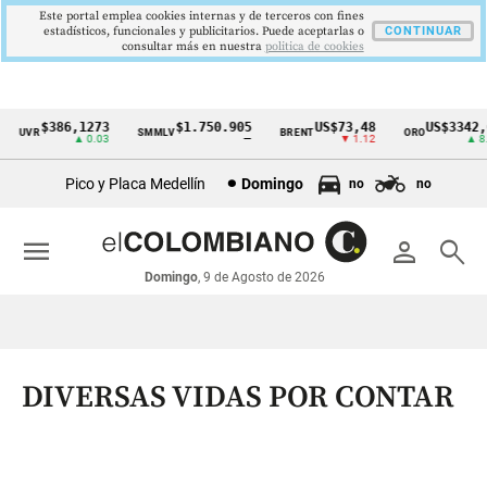
Este portal emplea cookies internas y de terceros con fines
estadísticos, funcionales y publicitarios. Puede aceptarlas o
CONTINUAR
consultar más en nuestra
politica de cookies
$386,1273
$1.750.905
US$73,48
US$3342,60
UVR
SMMLV
BRENT
ORO
Cintillo
▲ 0.03
—
▼ 1.12
▲ 8.20
de
Pico y Placa Medellín
Domingo
no
no
indicadores
económicos
menu
person
search
Colombia
Domingo
, 9 de Agosto de 2026
DIVERSAS VIDAS POR CONTAR