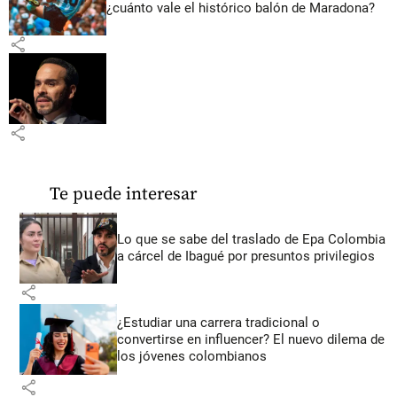
¿cuánto vale el histórico balón de Maradona?
share
share
Te puede interesar
Lo que se sabe del traslado de Epa Colombia
a cárcel de Ibagué por presuntos privilegios
share
¿Estudiar una carrera tradicional o
convertirse en influencer? El nuevo dilema de
los jóvenes colombianos
share