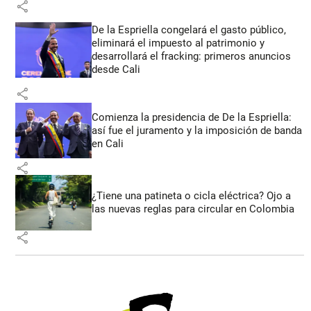
share
De la Espriella congelará el gasto público,
eliminará el impuesto al patrimonio y
desarrollará el fracking: primeros anuncios
desde Cali
share
Comienza la presidencia de De la Espriella:
así fue el juramento y la imposición de banda
en Cali
share
¿Tiene una patineta o cicla eléctrica? Ojo a
las nuevas reglas para circular en Colombia
share