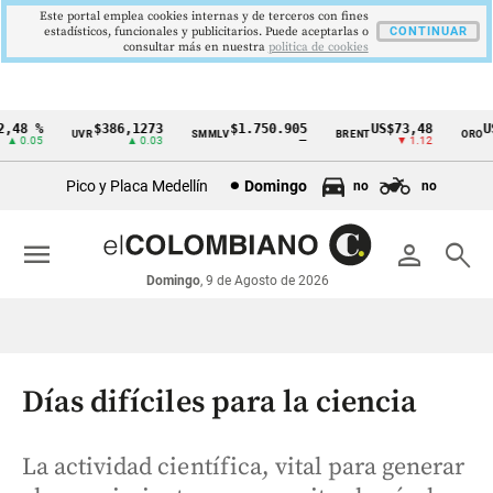
Este portal emplea cookies internas y de terceros con fines
estadísticos, funcionales y publicitarios. Puede aceptarlas o
CONTINUAR
consultar más en nuestra
politica de cookies
48 %
$386,1273
$1.750.905
US$73,48
US$
UVR
SMMLV
BRENT
ORO
Cintillo
 0.05
▲ 0.03
—
▼ 1.12
de
Pico y Placa Medellín
Domingo
no
no
indicadores
económicos
menu
person
search
Colombia
Domingo
, 9 de Agosto de 2026
Días difíciles para la ciencia
La actividad científica, vital para generar