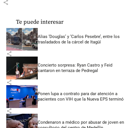
share
Te puede interesar
Alias ‘Douglas’ y ‘Carlos Pesebre’, entre los
trasladados de la cárcel de Itagüí
share
Concierto sorpresa: Ryan Castro y Feid
cantaron en terraza de Pedregal
share
Ponen lupa a contrato para dar atención a
pacientes con VIH que la Nueva EPS terminó
share
Condenaron a médico por abusar de joven en
consultorio del centro de Medellín