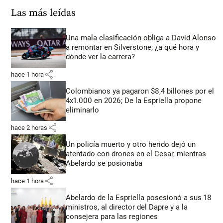
Las más leídas
Una mala clasificación obliga a David Alonso
a remontar en Silverstone; ¿a qué hora y
dónde ver la carrera?
share
hace 1 hora
Colombianos ya pagaron $8,4 billones por el
4x1.000 en 2026; De la Espriella propone
eliminarlo
share
hace 2 horas
Un policía muerto y otro herido dejó un
atentado con drones en el Cesar, mientras
Abelardo se posionaba
share
hace 1 hora
Abelardo de la Espriella posesionó a sus 18
ministros, al director del Dapre y a la
consejera para las regiones