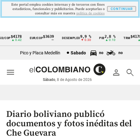
Este portal emplea cookies internas y de terceros con fines
estadísticos, funcionales y publicitarios. Puede aceptarlas o
CONTINUAR
consultar más en nuestra
politica de cookies
$4178
$3639
9,9 %
2,8 %
$4178,
/COP
EUR/COP
DESEMPLEO
PIB
TRM
Cintillo
▲ 0.42
—
▼ 0.30
▲ 0.10
▲ 0
de
Pico y Placa Medellín
Sabado
no
no
indicadores
económicos
menu
person
search
Colombia
Sábado
, 8 de Agosto de 2026
Diario boliviano publicó
documentos y fotos inéditas del
Che Guevara