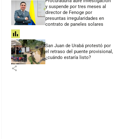
Procuraduría abre investigación
y suspende por tres meses al
director de Fenoge por
presuntas irregularidades en
contrato de paneles solares
share
San Juan de Urabá protestó por
el retraso del puente provisional,
¿cuándo estaría listo?
share