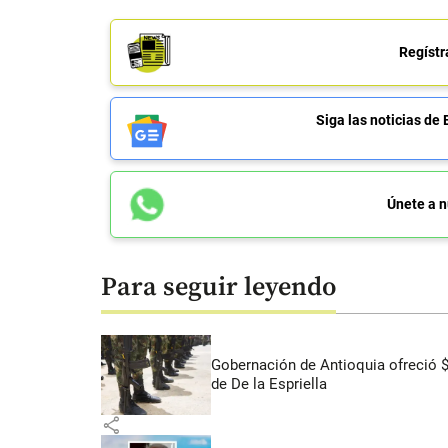
Regístr
Siga las noticias 
Únete a n
Para seguir leyendo
Gobernación de Antioquia ofreció 
de De la Espriella
share