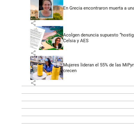
En Grecia encontraron muerta a un
share
Acolgen denuncia supuesto “hostigam
Celsia y AES
share
Mujeres lideran el 55% de las MiP
crecen
share