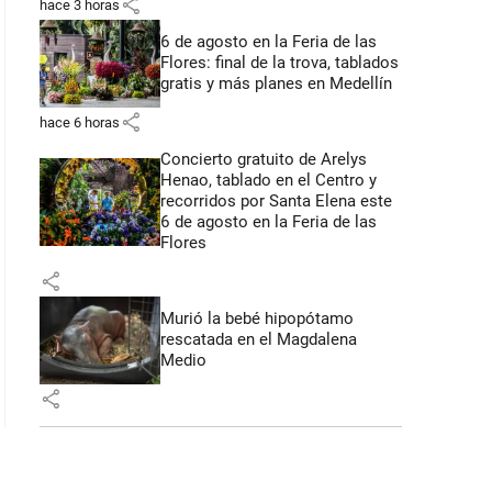
share
hace 3 horas
6 de agosto en la Feria de las
Flores: final de la trova, tablados
gratis y más planes en Medellín
share
hace 6 horas
Concierto gratuito de Arelys
Henao, tablado en el Centro y
recorridos por Santa Elena este
6 de agosto en la Feria de las
Flores
share
Murió la bebé hipopótamo
rescatada en el Magdalena
Medio
share