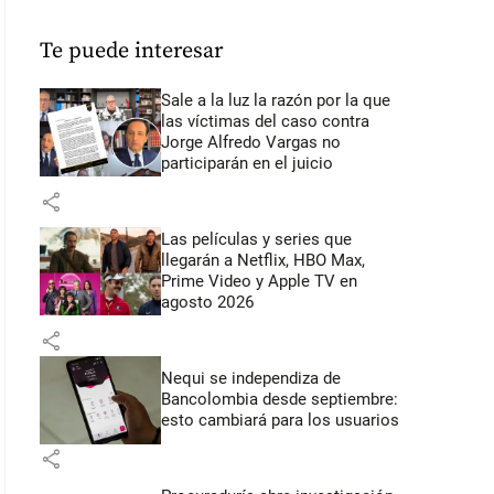
Te puede interesar
Sale a la luz la razón por la que
las víctimas del caso contra
Jorge Alfredo Vargas no
participarán en el juicio
share
Las películas y series que
llegarán a Netflix, HBO Max,
Prime Video y Apple TV en
agosto 2026
share
Nequi se independiza de
Bancolombia desde septiembre:
esto cambiará para los usuarios
share