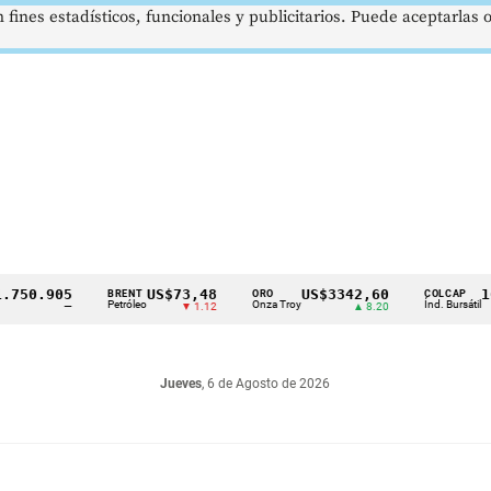
 fines estadísticos, funcionales y publicitarios. Puede aceptarlas
.905
US$73,48
US$3342,60
1621,
BRENT
ORO
COLCAP
Petróleo
Onza Troy
Índ. Bursátil
—
▼ 1.12
▲ 8.20
Jueves
, 6 de Agosto de 2026