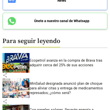
News
Únete a nuestro canal de Whatsapp
Para seguir leyendo
Ecopetrol avanza en la compra de Brava tras
adquirir cerca del 25% de sus acciones
share
MinSalud designada anunció plan de choque
para aliviar citas y entrega de medicamentos
represados; ¿cómo será?
share
Con paneles solares, llevarán energía a