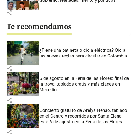
Gobierno: lealtades, mérito y políticos
share
Te recomendamos
¿Tiene una patineta o cicla eléctrica? Ojo a
las nuevas reglas para circular en Colombia
share
6 de agosto en la Feria de las Flores: final de
la trova, tablados gratis y más planes en
Medellín
share
Concierto gratuito de Arelys Henao, tablado
en el Centro y recorridos por Santa Elena
este 6 de agosto en la Feria de las Flores
share