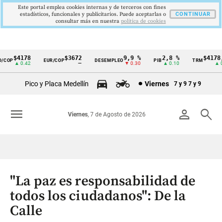
Este portal emplea cookies internas y de terceros con fines
estadísticos, funcionales y publicitarios. Puede aceptarlas o
CONTINUAR
consultar más en nuestra
politica de cookies
$4178
$3672
9,9 %
2,8 %
$4178,2
COP
EUR/COP
DESEMPLEO
PIB
TRM
Cintillo
▲ 0.42
—
▼ 0.30
▲ 0.10
▲ 0.4
de
Pico y Placa Medellín
Viernes
7 y 9
7 y 9
indicadores
económicos
menu
person
search
Viernes
, 7 de Agosto de 2026
Colombia
"La paz es responsabilidad de
todos los ciudadanos": De la
Calle