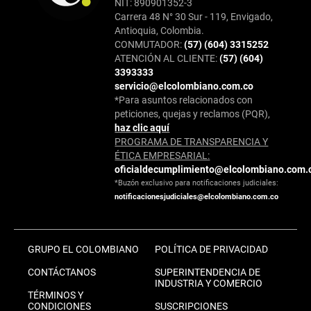
NIT: 890901352-3
Carrera 48 N° 30 Sur - 119, Envigado,
Antioquia, Colombia.
CONMUTADOR:
(57) (604) 3315252
ATENCIÓN AL CLIENTE:
(57) (604)
3393333
servicio@elcolombiano.com.co
*Para asuntos relacionados con
peticiones, quejas y reclamos (PQR),
haz clic aquí
PROGRAMA DE TRANSPARENCIA Y
ÉTICA EMPRESARIAL:
oficialdecumplimiento@elcolombiano.com.
*Buzón exclusivo para notificaciones judiciales:
notificacionesjudiciales@elcolombiano.com.co
GRUPO EL COLOMBIANO
POLÍTICA DE PRIVACIDAD
CONTÁCTANOS
SUPERINTENDENCIA DE
INDUSTRIA Y COMERCIO
TÉRMINOS Y
CONDICIONES
SUSCRIPCIONES