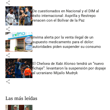
share
De cuestionados en Nacional y el DIM al
éxito internacional: Asprilla y Restrepo
renacen con el Bolívar de la Paz
share
Invima alerta por la venta ilegal de un
supuesto medicamento para el dolor:
autoridades piden suspender su consumo
share
El Chelsea de Xabi Alonso tendrá un “nuevo
fichaje”: levantaron la suspensión por dopaje
al ucraniano Mijailo Mudryk
share
Las más leídas