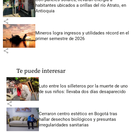
habitantes ubicados a orillas del río Atrato, en
Antioquia
share
Mineros logra ingresos y utilidades récord en el
primer semestre de 2026
share
Te puede interesar
Luto entre los silleteros por la muerte de uno
de sus niños: llevaba dos días desaparecido
share
Cerraron centro estético en Bogotá tras
hallar desechos biológicos y presuntas
irregularidades sanitarias