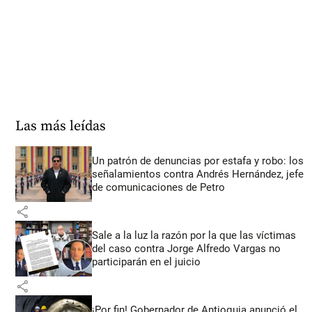
Las más leídas
Un patrón de denuncias por estafa y robo: los
señalamientos contra Andrés Hernández, jefe
de comunicaciones de Petro
share
Sale a la luz la razón por la que las víctimas
del caso contra Jorge Alfredo Vargas no
participarán en el juicio
share
¡Por fin! Gobernador de Antioquia anunció el