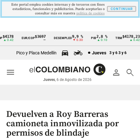
Este portal emplea cookies internas y de terceros con fines
estadísticos, funcionales y publicitarios. Puede aceptarlas o
CONTINUAR
consultar más en nuestra
politica de cookies
$4178
$3697
9,9 %
2,8 %
$4178,23
EUR/COP
DESEMPLEO
PIB
TRM
Cintillo
▲ 0.42
—
▼ 0.30
▲ 0.10
▲ 0.42
de
Pico y Placa Medellín
Jueves
3 y 6
3 y 6
indicadores
económicos
menu
person
search
Colombia
Jueves
, 6 de Agosto de 2026
Devuelven a Roy Barreras
camioneta inmovilizada por
permisos de blindaje