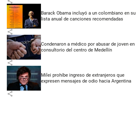
share
Barack Obama incluyó a un colombiano en su
lista anual de canciones recomendadas
share
Condenaron a médico por abusar de joven en
consultorio del centro de Medellín
share
Milei prohíbe ingreso de extranjeros que
expresen mensajes de odio hacia Argentina
share