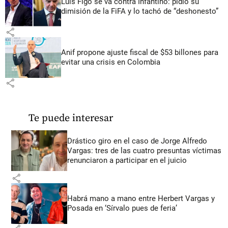
Luis Figo se va contra Infantino: pidió su
dimisión de la FiFA y lo tachó de “deshonesto”
share
Anif propone ajuste fiscal de $53 billones para
evitar una crisis en Colombia
share
Te puede interesar
Drástico giro en el caso de Jorge Alfredo
Vargas: tres de las cuatro presuntas víctimas
renunciaron a participar en el juicio
share
Habrá mano a mano entre Herbert Vargas y
Posada en ‘Sírvalo pues de feria’