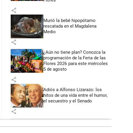
Flores
share
Murió la bebé hipopótamo
rescatada en el Magdalena
Medio
share
¿Aún no tiene plan? Conozca la
programación de la Feria de las
Flores 2026 para este miércoles
5 de agosto
share
Adiós a Alfonso Lizarazo: los
hitos de una vida entre el humor,
el secuestro y el Senado
share