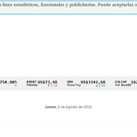
 fines estadísticos, funcionales y publicitarios. Puede aceptarlas
.905
US$73,48
US$3342,60
1621,3
BRENT
ORO
COLCAP
Petróleo
Onza Troy
Índ. Bursátil
—
▼ 1.12
▲ 8.20
Jueves
, 6 de Agosto de 2026