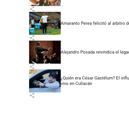
share
Amaranto Perea felicitó al árbitro 
share
Alejandro Posada reivindica el lega
share
¿Quién era César Gastélum? El inf
vivo en Culiacán
share