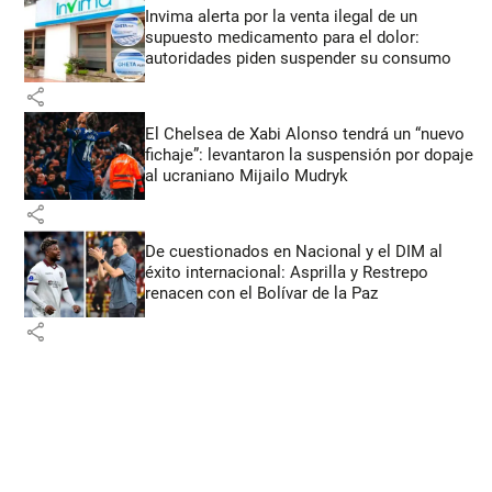
Invima alerta por la venta ilegal de un
supuesto medicamento para el dolor:
autoridades piden suspender su consumo
share
El Chelsea de Xabi Alonso tendrá un “nuevo
fichaje”: levantaron la suspensión por dopaje
al ucraniano Mijailo Mudryk
share
De cuestionados en Nacional y el DIM al
éxito internacional: Asprilla y Restrepo
renacen con el Bolívar de la Paz
share