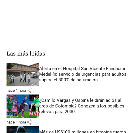
Las más leídas
Alerta en el Hospital San Vicente Fundación
Medellín: servicio de urgencias para adultos
supera el 300% de saturación
share
hace 1 hora
¿Camilo Vargas y Ospina le dirán adiós al
arco de Colombia? Conozca a los posibles
relevos para 2030
share
hace 1 hora
Más de US$100 millones en bitcoins fueron