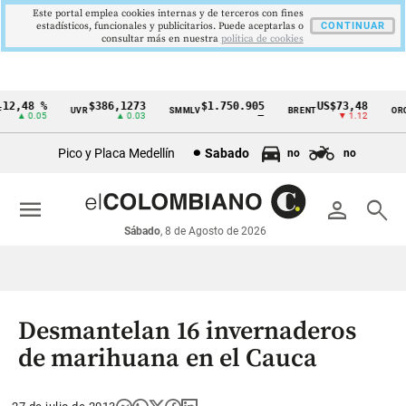
Este portal emplea cookies internas y de terceros con fines
estadísticos, funcionales y publicitarios. Puede aceptarlas o
CONTINUAR
consultar más en nuestra
politica de cookies
2,48 %
$386,1273
$1.750.905
US$73,48
U
UVR
SMMLV
BRENT
ORO
Cintillo
▲ 0.05
▲ 0.03
—
▼ 1.12
de
Pico y Placa Medellín
Sabado
no
no
indicadores
económicos
menu
person
search
Colombia
Sábado
, 8 de Agosto de 2026
Desmantelan 16 invernaderos
de marihuana en el Cauca