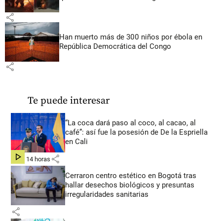
share
Han muerto más de 300 niños por ébola en
República Democrática del Congo
share
Te puede interesar
“La coca dará paso al coco, al cacao, al
café”: así fue la posesión de De la Espriella
en Cali
share
hace 14 horas
Cerraron centro estético en Bogotá tras
hallar desechos biológicos y presuntas
irregularidades sanitarias
share