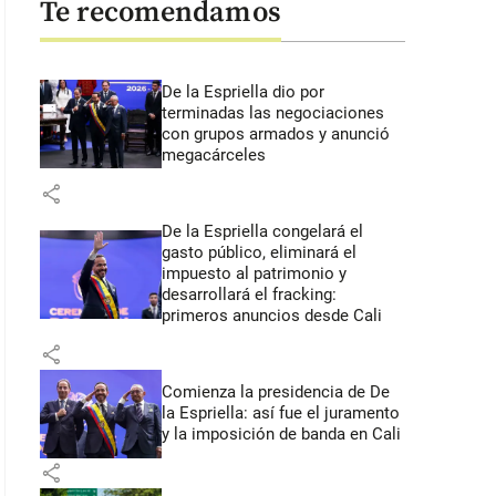
Te recomendamos
De la Espriella dio por
terminadas las negociaciones
con grupos armados y anunció
megacárceles
share
De la Espriella congelará el
gasto público, eliminará el
impuesto al patrimonio y
desarrollará el fracking:
primeros anuncios desde Cali
share
Comienza la presidencia de De
la Espriella: así fue el juramento
y la imposición de banda en Cali
share