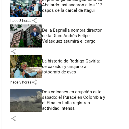
Abelardo: así sacaron a los 117
capos de la cárcel de Itagüí
share
hace 3 horas
De la Espriella nombra director
de la Dian: Andrés Felipe
Velásquez asumirá el cargo
share
La historia de Rodrigo Gaviria:
de cazador y cirujano a
fotógrafo de aves
share
hace 3 horas
Dos volcanes en erupción este
sábado: el Puracé en Colombia y
el Etna en Italia registran
actividad intensa
share