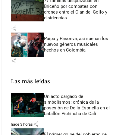
77 familias desplazadas en
Briceño por combates con
drones entre el Clan del Golfo y
disidencias
share
Paipa y Pasonva, así suenan los
nuevos géneros musicales
hechos en Colombia
share
Las más leídas
Un acto cargado de
simbolismos: crónica de la
posesión de De la Espriella en el
batallón Pichincha de Cali
share
hace 3 horas
El primer golpe del gobierno de