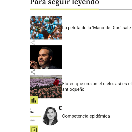
Para seguir leyendo
La pelota de la ‘Mano de Dios’ sale
share
share
Flores que cruzan el cielo: así es
antioqueño
share
Competencia epidémica
share