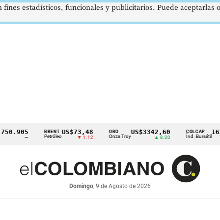
 fines estadísticos, funcionales y publicitarios. Puede aceptarlas
905
US$73,48
US$3342,60
1621,3
BRENT
ORO
COLCAP
Petróleo
Onza Troy
Índ. Bursátil
—
▼ 1.12
▲ 8.20
Domingo
, 9 de Agosto de 2026