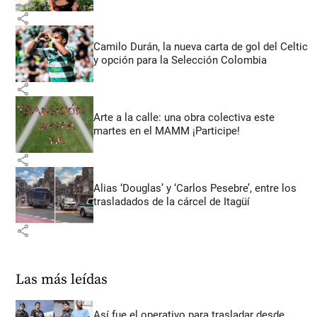
share
Camilo Durán, la nueva carta de gol del Celtic
y opción para la Selección Colombia
share
Arte a la calle: una obra colectiva este
martes en el MAMM ¡Participe!
share
Alias ‘Douglas’ y ‘Carlos Pesebre’, entre los
trasladados de la cárcel de Itagüí
share
Las más leídas
Así fue el operativo para trasladar desde