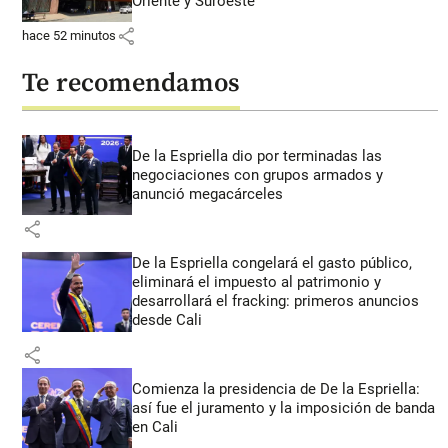
Oriente y Suroeste
share
hace 52 minutos
Te recomendamos
De la Espriella dio por terminadas las
negociaciones con grupos armados y
anunció megacárceles
share
De la Espriella congelará el gasto público,
eliminará el impuesto al patrimonio y
desarrollará el fracking: primeros anuncios
desde Cali
share
Comienza la presidencia de De la Espriella:
así fue el juramento y la imposición de banda
en Cali