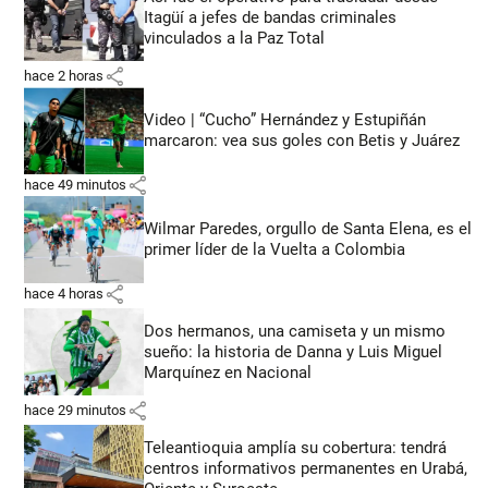
Itagüí a jefes de bandas criminales
vinculados a la Paz Total
share
hace 2 horas
Video | “Cucho” Hernández y Estupiñán
marcaron: vea sus goles con Betis y Juárez
share
hace 49 minutos
Wilmar Paredes, orgullo de Santa Elena, es el
primer líder de la Vuelta a Colombia
share
hace 4 horas
Dos hermanos, una camiseta y un mismo
sueño: la historia de Danna y Luis Miguel
Marquínez en Nacional
share
hace 29 minutos
Teleantioquia amplía su cobertura: tendrá
centros informativos permanentes en Urabá,